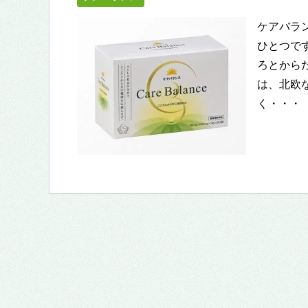
ケアバラ
ひとつで
ろとから
は、北欧
く・・・