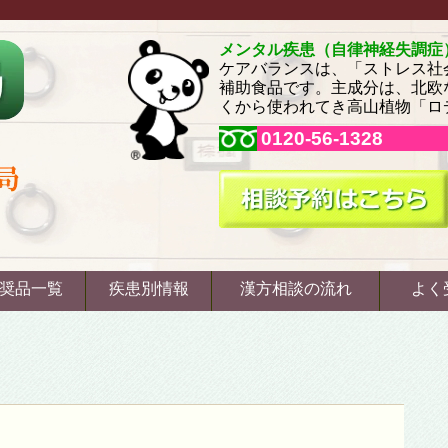
メンタル疾患（自律神経失調症
ケアバランスは、「ストレス社
補助食品です。主成分は、北欧
くから使われてき高山植物「ロ
0120-56-1328
奨品一覧
疾患別情報
漢方相談の流れ
よく