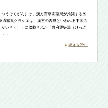
くつうそくがん）は、漢方百草園薬局が推奨する医
冠脉通塞丸クラシエは、漢方の古典といわれる中国の
んかいさく）」に収載された「血府逐瘀湯（けっぷ
・・・
続きを読む