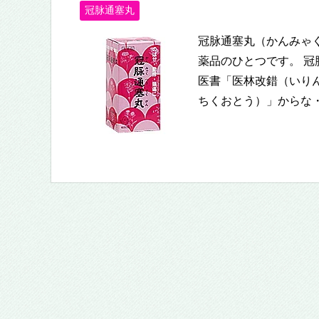
冠脉通塞丸
冠脉通塞丸（かんみゃ
薬品のひとつです。 
医書「医林改錯（いり
ちくおとう）」からな