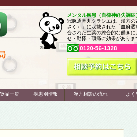
メンタル疾患（自律神経失調症
冠脉通塞丸クラシエは、漢方の
さく）」に収載された「血府逐
合された生薬の総合的な働きに
せ・動悸・頭痛に効果がありま
0120-56-1328
奨品一覧
疾患別情報
漢方相談の流れ
よく