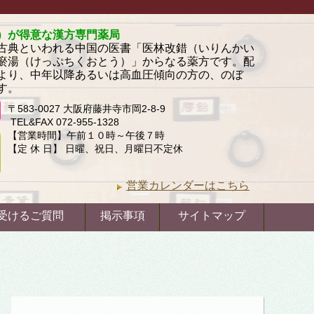
）が得意な漢方専門薬局
古典といわれる中国の医書「医林改錯（いりんかい
瘀湯（けっぷちくおとう）」からなる薬方です。配
より、中年以降あるいは高血圧傾向の方の、のぼ
す。
〒583-0027 大阪府藤井寺市岡2-8-9
TEL&FAX 072-955-1328
【営業時間】午前１０時～午後７時
【定 休 日】 日曜、祝日、月曜日不定休
営業カレンダーはこちら
受けるご質問
掲示事項
サイトマップ