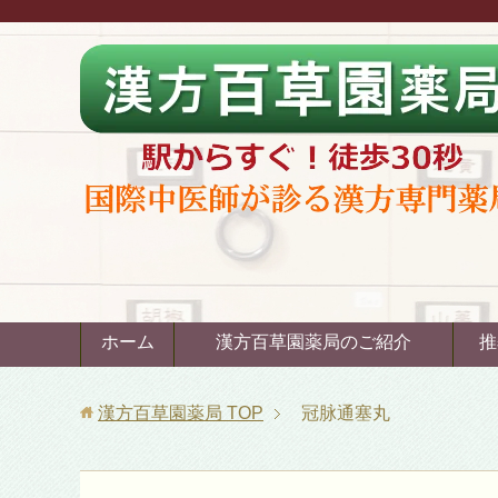
ホーム
漢方百草園薬局のご紹介
推
漢方百草園薬局
TOP
冠脉通塞丸