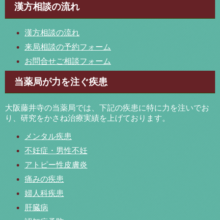
漢方相談の流れ
漢方相談の流れ
来局相談の予約フォーム
お問合せご相談フォーム
当薬局が力を注ぐ疾患
大阪藤井寺の当薬局では、下記の疾患に特に力を注いでお
り、研究をかさね治療実績を上げております。
メンタル疾患
不妊症・男性不妊
アトピー性皮膚炎
痛みの疾患
婦人科疾患
肝臓病