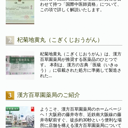
わせて持つ「国際中医師資格」について、
この項で詳しく解説いたします。
杞菊地黄丸（こぎくじおうがん）
杞菊地黄丸（こぎくじおうがん）は、漢方
百草園薬局が推奨する医薬品のひとつで
す。 本剤は、漢方の古典「医級（いきゅ
う）」に収載された処方に準拠して製造さ
れた...
漢方百草園薬局のご紹介
ようこそ、漢方百草園薬局のホームページ
ヘ！大阪府の藤井寺市、近鉄南大阪線の藤
井寺駅前すぐ、徒歩約30秒という便利な場
所に店舗を構える漢方百草園薬局について