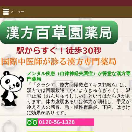
メニュー
メンタル疾患（自律神経失調症）が得意な漢方専
門薬局
『「クラシエ」療方回陽救逆エキス顆粒A』は、
漢方では回陽救逆（かいようきゅうぎゃく）、温
中止瀉（おんちゅうししゃ）というはたらきがあ
ります。体力虚弱あるいは体力が消耗し、手足が
冷える人の感冒、急・慢性胃腸炎、下痢、はきけ
に効果があります。
0120-56-1328