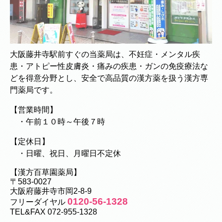
大阪藤井寺駅前すぐの当薬局は、不妊症・メンタル疾
患・アトピー性皮膚炎・痛みの疾患・ガンの免疫療法な
どを得意分野とし、安全で高品質の漢方薬を扱う漢方専
門薬局です。
【営業時間】
・午前１０時～午後７時
【定休日】
・日曜、祝日、月曜日不定休
【漢方百草園薬局】
〒583-0027
大阪府藤井寺市岡2-8-9
0120-56-1328
フリーダイヤル
TEL&FAX 072-955-1328