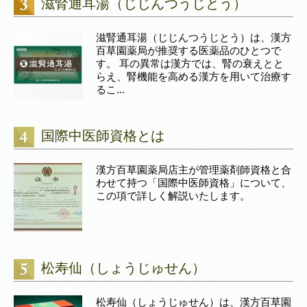
滋腎通耳湯（じじんつうじとう）
滋腎通耳湯（じじんつうじとう）は、漢方
百草園薬局が推奨する医薬品のひとつで
す。 耳の異常は漢方では、腎の衰えとと
らえ、腎機能を高める漢方を用いて治療す
るこ...
国際中医師資格とは
漢方百草園薬局店主が管理薬剤師資格と合
わせて持つ「国際中医師資格」について、
この項で詳しく解説いたします。
松寿仙（しょうじゅせん）
松寿仙（しょうじゅせん）は、漢方百草園