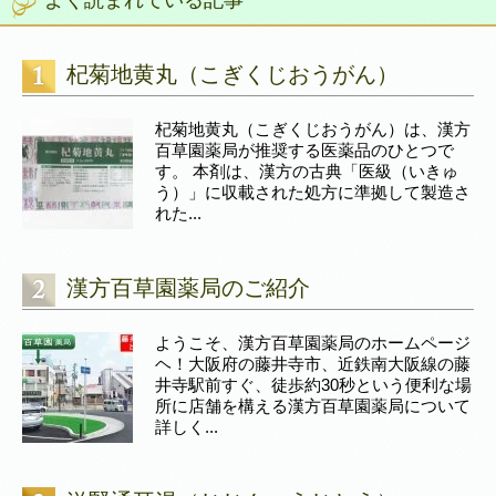
杞菊地黄丸（こぎくじおうがん）
杞菊地黄丸（こぎくじおうがん）は、漢方
百草園薬局が推奨する医薬品のひとつで
す。 本剤は、漢方の古典「医級（いきゅ
う）」に収載された処方に準拠して製造さ
れた...
漢方百草園薬局のご紹介
ようこそ、漢方百草園薬局のホームページ
ヘ！大阪府の藤井寺市、近鉄南大阪線の藤
井寺駅前すぐ、徒歩約30秒という便利な場
所に店舗を構える漢方百草園薬局について
詳しく...