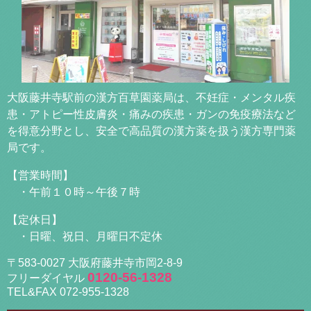
大阪藤井寺駅前の漢方百草園薬局は、不妊症・メンタル疾
患・アトピー性皮膚炎・痛みの疾患・ガンの免疫療法など
を得意分野とし、安全で高品質の漢方薬を扱う漢方専門薬
局です。
【営業時間】
・午前１０時～午後７時
【定休日】
・日曜、祝日、月曜日不定休
〒583-0027 大阪府藤井寺市岡2-8-9
0120-56-1328
フリーダイヤル
TEL&FAX 072-955-1328