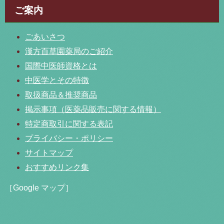
ご案内
ごあいさつ
漢方百草園薬局のご紹介
国際中医師資格とは
中医学とその特徴
取扱商品＆推奨商品
掲示事項（医薬品販売に関する情報）
特定商取引に関する表記
プライバシー・ポリシー
サイトマップ
おすすめリンク集
［Google マップ］