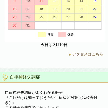
9
10
11
12
13
14
15
16
17
18
19
20
21
22
23
24
25
26
27
28
29
30
31
営業
休業
今日は 8月10日
アクセスはこちら
自律神経失調症
自律神経失調症がよくわかる冊子
『これだけは知っておきたい！症状と対策（ﾁｪｯｸ表付
き）』
この冊子を無料でお分けします。