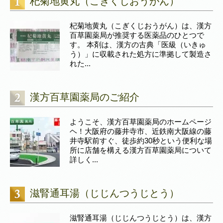
杞菊地黄丸（こぎくじおうがん）
杞菊地黄丸（こぎくじおうがん）は、漢方
百草園薬局が推奨する医薬品のひとつで
す。 本剤は、漢方の古典「医級（いきゅ
う）」に収載された処方に準拠して製造さ
れた...
漢方百草園薬局のご紹介
ようこそ、漢方百草園薬局のホームページ
ヘ！大阪府の藤井寺市、近鉄南大阪線の藤
井寺駅前すぐ、徒歩約30秒という便利な場
所に店舗を構える漢方百草園薬局について
詳しく...
滋腎通耳湯（じじんつうじとう）
滋腎通耳湯（じじんつうじとう）は、漢方