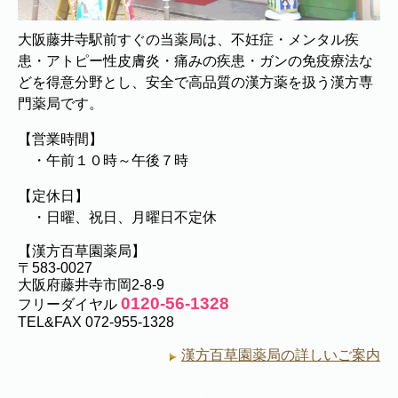
大阪藤井寺駅前すぐの当薬局は、不妊症・メンタル疾
患・アトピー性皮膚炎・痛みの疾患・ガンの免疫療法な
どを得意分野とし、安全で高品質の漢方薬を扱う漢方専
門薬局です。
【営業時間】
・午前１０時～午後７時
【定休日】
・日曜、祝日、月曜日不定休
【漢方百草園薬局】
〒583-0027
大阪府藤井寺市岡2-8-9
0120-56-1328
フリーダイヤル
TEL&FAX 072-955-1328
漢方百草園薬局の詳しいご案内