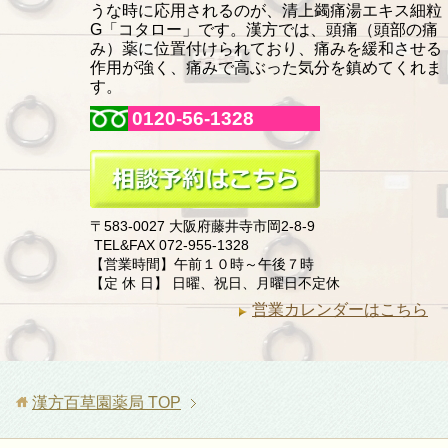
うな時に応用されるのが、清上蠲痛湯エキス細粒
G「コタロー」です。漢方では、頭痛（頭部の痛
み）薬に位置付けられており、痛みを緩和させる
作用が強く、痛みで高ぶった気分を鎮めてくれま
す。
0120-56-1328
〒583-0027 大阪府藤井寺市岡2-8-9
TEL&FAX 072-955-1328
【営業時間】午前１０時～午後７時
【定 休 日】 日曜、祝日、月曜日不定休
営業カレンダーはこちら
漢方百草園薬局
TOP