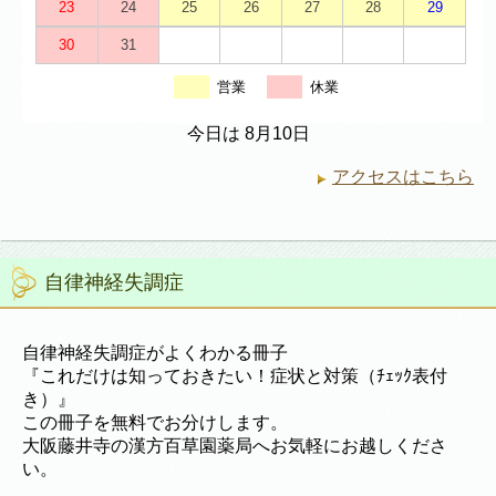
23
24
25
26
27
28
29
30
31
営業
休業
今日は 8月10日
アクセスはこちら
自律神経失調症
自律神経失調症がよくわかる冊子
『これだけは知っておきたい！症状と対策（ﾁｪｯｸ表付
き）』
この冊子を無料でお分けします。
大阪藤井寺の漢方百草園薬局へお気軽にお越しくださ
い。