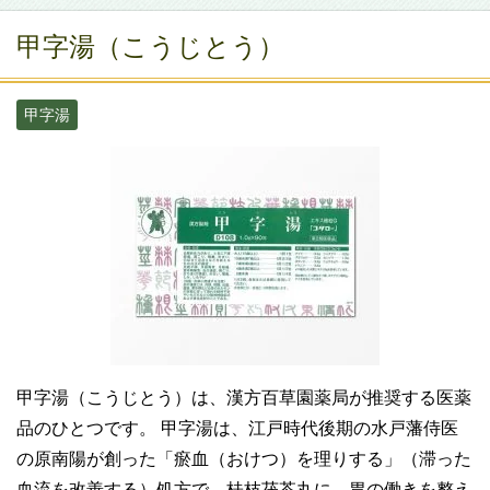
甲字湯（こうじとう）
甲字湯
甲字湯（こうじとう）は、漢方百草園薬局が推奨する医薬
品のひとつです。 甲字湯は、江戸時代後期の水戸藩侍医
の原南陽が創った「瘀血（おけつ）を理りする」（滞った
血流を改善する）処方で、桂枝茯苓丸に、胃の働きを整え