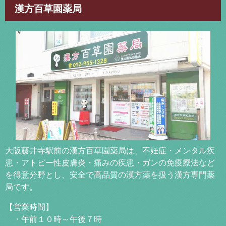
漢方百草園薬局
大阪藤井寺駅前の漢方百草園薬局は、不妊症・メンタル疾
患・アトピー性皮膚炎・痛みの疾患・ガンの免疫療法など
を得意分野とし、安全で高品質の漢方薬を扱う漢方専門薬
局です。
【営業時間】
・午前１０時～午後７時