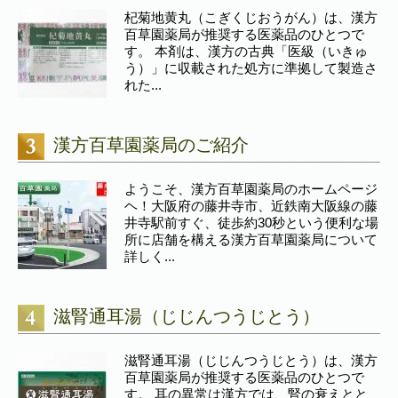
杞菊地黄丸（こぎくじおうがん）は、漢方
百草園薬局が推奨する医薬品のひとつで
す。 本剤は、漢方の古典「医級（いきゅ
う）」に収載された処方に準拠して製造さ
れた...
漢方百草園薬局のご紹介
ようこそ、漢方百草園薬局のホームページ
ヘ！大阪府の藤井寺市、近鉄南大阪線の藤
井寺駅前すぐ、徒歩約30秒という便利な場
所に店舗を構える漢方百草園薬局について
詳しく...
滋腎通耳湯（じじんつうじとう）
滋腎通耳湯（じじんつうじとう）は、漢方
百草園薬局が推奨する医薬品のひとつで
す。 耳の異常は漢方では、腎の衰えとと