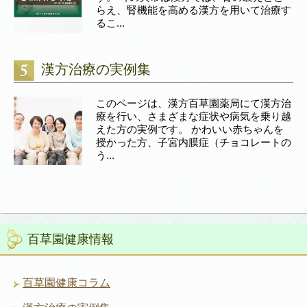
らえ、腎機能を高める漢方を用いて治療す
るこ...
漢方治療の実例集
このページは、漢方百草園薬局にて漢方治
療を行い、さまざまな症状や病気を乗り越
えた方の実例です。 かわいい赤ちゃんを
授かった方、子宮内膜症（チョコレートの
う...
百草園健康情報
百草園健康コラム