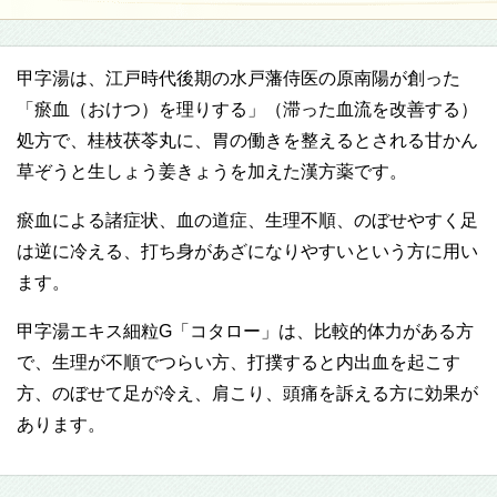
甲字湯は、江戸時代後期の水戸藩侍医の原南陽が創った
「瘀血（おけつ）を理りする」（滞った血流を改善する）
処方で、桂枝茯苓丸に、胃の働きを整えるとされる甘かん
草ぞうと生しょう姜きょうを加えた漢方薬です。
瘀血による諸症状、血の道症、生理不順、のぼせやすく足
は逆に冷える、打ち身があざになりやすいという方に用い
ます。
甲字湯エキス細粒G「コタロー」は、比較的体力がある方
で、生理が不順でつらい方、打撲すると内出血を起こす
方、のぼせて足が冷え、肩こり、頭痛を訴える方に効果が
あります。