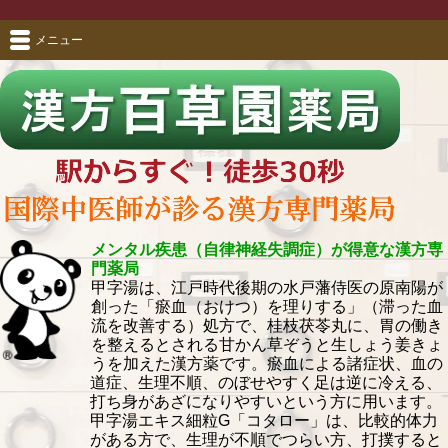
メニュー
メンタル疾患（自律神経失調症）が得意な漢方専
門薬局
甲字湯は、江戸時代後期の水戸藩侍医の原南陽が
創った「瘀血（おけつ）を理りする」（滞った血
流を改善する）処方で、桂枝茯苓丸に、胃の働き
を整えるとされる甘かん草ぞうと生しょう姜きょ
うを加えた漢方薬です。瘀血による諸症状、血の
道症、生理不順、のぼせやすく足は逆に冷える、
打ち身があざになりやすいという方に用います。
甲字湯エキス細粒G「コタロー」は、比較的体力
がある方で、生理が不順でつらい方、打撲すると