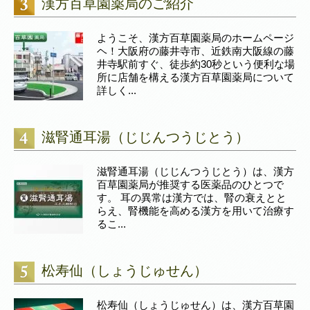
漢方百草園薬局のご紹介
ようこそ、漢方百草園薬局のホームページ
ヘ！大阪府の藤井寺市、近鉄南大阪線の藤
井寺駅前すぐ、徒歩約30秒という便利な場
所に店舗を構える漢方百草園薬局について
詳しく...
滋腎通耳湯（じじんつうじとう）
滋腎通耳湯（じじんつうじとう）は、漢方
百草園薬局が推奨する医薬品のひとつで
す。 耳の異常は漢方では、腎の衰えとと
らえ、腎機能を高める漢方を用いて治療す
るこ...
松寿仙（しょうじゅせん）
松寿仙（しょうじゅせん）は、漢方百草園