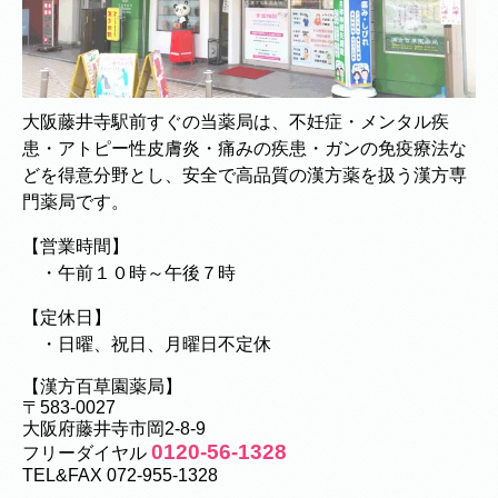
大阪藤井寺駅前すぐの当薬局は、不妊症・メンタル疾
患・アトピー性皮膚炎・痛みの疾患・ガンの免疫療法な
どを得意分野とし、安全で高品質の漢方薬を扱う漢方専
門薬局です。
【営業時間】
・午前１０時～午後７時
【定休日】
・日曜、祝日、月曜日不定休
【漢方百草園薬局】
〒583-0027
大阪府藤井寺市岡2-8-9
0120-56-1328
フリーダイヤル
TEL&FAX 072-955-1328