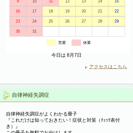
9
10
11
12
13
14
15
16
17
18
19
20
21
22
23
24
25
26
27
28
29
30
31
営業
休業
今日は 8月7日
アクセスはこちら
自律神経失調症
自律神経失調症がよくわかる冊子
『これだけは知っておきたい！症状と対策（ﾁｪｯｸ表付
き）』
この冊子を無料でお分けします。