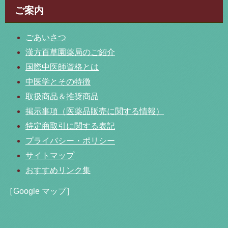
ご案内
ごあいさつ
漢方百草園薬局のご紹介
国際中医師資格とは
中医学とその特徴
取扱商品＆推奨商品
掲示事項（医薬品販売に関する情報）
特定商取引に関する表記
プライバシー・ポリシー
サイトマップ
おすすめリンク集
［Google マップ］