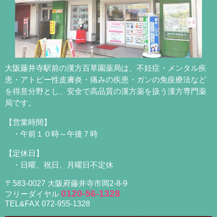
大阪藤井寺駅前の漢方百草園薬局は、不妊症・メンタル疾
患・アトピー性皮膚炎・痛みの疾患・ガンの免疫療法など
を得意分野とし、安全で高品質の漢方薬を扱う漢方専門薬
局です。
【営業時間】
・午前１０時～午後７時
【定休日】
・日曜、祝日、月曜日不定休
〒583-0027 大阪府藤井寺市岡2-8-9
0120-56-1328
フリーダイヤル
TEL&FAX 072-955-1328