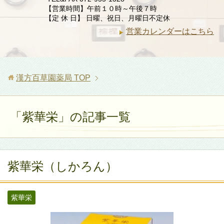
【営業時間】午前１０時～午後７時
【定 休 日】 日曜、祝日、月曜日不定休
営業カレンダーはこちら
漢方百草園薬局
TOP
「紫華栄」の記事一覧
紫華栄（しかろん）
紫華栄