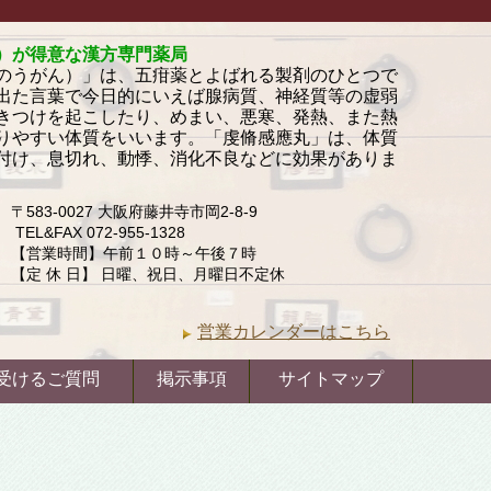
）が得意な漢方専門薬局
のうがん）」は、五疳薬とよばれる製剤のひとつで
出た言葉で今日的にいえば腺病質、神経質等の虚弱
きつけを起こしたり、めまい、悪寒、発熱、また熱
りやすい体質をいいます。「虔脩感應丸」は、体質
付け、息切れ、動悸、消化不良などに効果がありま
〒583-0027 大阪府藤井寺市岡2-8-9
TEL&FAX 072-955-1328
【営業時間】午前１０時～午後７時
【定 休 日】 日曜、祝日、月曜日不定休
営業カレンダーはこちら
受けるご質問
掲示事項
サイトマップ