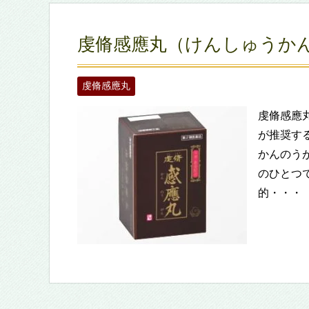
虔脩感應丸（けんしゅうか
虔脩感應丸
虔脩感應
が推奨す
かんのう
のひとつ
的・・・