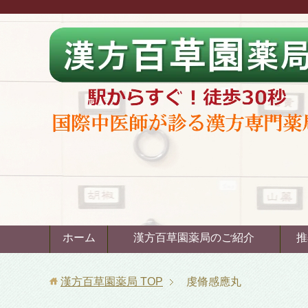
ホーム
漢方百草園薬局のご紹介
推
漢方百草園薬局
TOP
虔脩感應丸