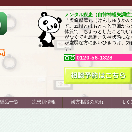
メンタル疾患（自律神経失調症
「虔脩感應丸（けんしゅうかん
す。五疳とはもともと中国から
体質で、ちょっとしたことでひ
がなくても悪寒、失神状態にな
が虚弱な方に多いひきつけ、気
す。
0120-56-1328
奨品一覧
疾患別情報
漢方相談の流れ
よく