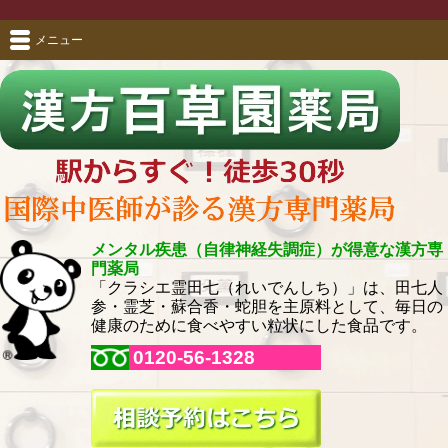
メニュー
メンタル疾患（自律神経失調症）が得意な漢方専
門薬局
「クラシエ霊田七（れいでんしち）」は、田七人
参・霊芝・蘇合香・蛇胆を主原料として、毎日の
健康のために食べやすい粒状にした食品です。
0120-56-1328