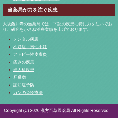
当薬局が力を注ぐ疾患
大阪藤井寺の当薬局では、下記の疾患に特に力を注いでお
り、研究をかさね治療実績を上げております。
メンタル疾患
不妊症・男性不妊
アトピー性皮膚炎
痛みの疾患
婦人科疾患
肝臓病
認知症予防
ガンの免疫療法
Copyright (C) 2026 漢方百草園薬局
All Rights Reserved.