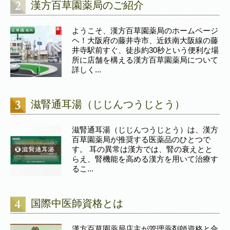
漢方百草園薬局のご紹介
ようこそ、漢方百草園薬局のホームページ
ヘ！大阪府の藤井寺市、近鉄南大阪線の藤
井寺駅前すぐ、徒歩約30秒という便利な場
所に店舗を構える漢方百草園薬局について
詳しく...
滋腎通耳湯（じじんつうじとう）
滋腎通耳湯（じじんつうじとう）は、漢方
百草園薬局が推奨する医薬品のひとつで
す。 耳の異常は漢方では、腎の衰えとと
らえ、腎機能を高める漢方を用いて治療す
るこ...
国際中医師資格とは
漢方百草園薬局店主が管理薬剤師資格と合