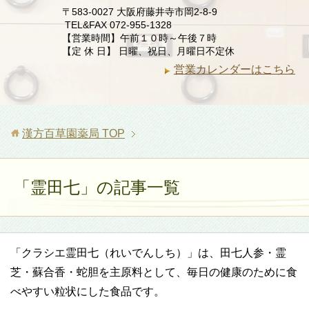
〒583-0027 大阪府藤井寺市岡2-8-9
TEL&FAX 072-955-1328
【営業時間】午前１０時～午後７時
【定 休 日】 日曜、祝日、月曜日不定休
営業カレンダーはこちら
漢方百草園薬局
TOP
「霊田七」の記事一覧
「クラシエ霊田七（れいでんしち）」は、田七人参・霊
芝・蘇合香・蛇胆を主原料として、毎日の健康のために食
べやすい粒状にした食品です。