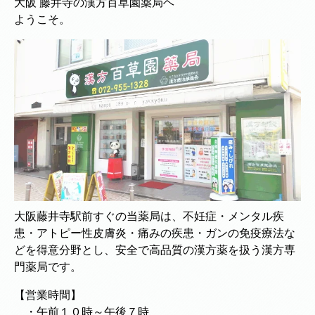
大阪 藤井寺の漢方百草園薬局ヘ
ようこそ。
大阪藤井寺駅前すぐの当薬局は、不妊症・メンタル疾
患・アトピー性皮膚炎・痛みの疾患・ガンの免疫療法な
どを得意分野とし、安全で高品質の漢方薬を扱う漢方専
門薬局です。
【営業時間】
・午前１０時～午後７時