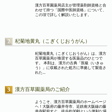
漢方百草園薬局店主が管理薬剤師資格と合
わせて持つ「国際中医師資格」について、
この項で詳しく解説いたします。
杞菊地黄丸（こぎくじおうがん）
杞菊地黄丸（こぎくじおうがん）は、漢方
百草園薬局が推奨する医薬品のひとつで
す。 本剤は、漢方の古典「医級（いきゅ
う）」に収載された処方に準拠して製造さ
れた...
漢方百草園薬局のご紹介
ようこそ、漢方百草園薬局のホームページ
ヘ！大阪府の藤井寺市、近鉄南大阪線の藤
井寺駅前すぐ、徒歩約30秒という便利な場