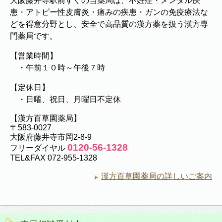
大阪藤井寺駅前すぐの当薬局は、不妊症・メンタル疾
患・アトピー性皮膚炎・痛みの疾患・ガンの免疫療法な
どを得意分野とし、安全で高品質の漢方薬を扱う漢方専
門薬局です。
【営業時間】
・午前１０時～午後７時
【定休日】
・日曜、祝日、月曜日不定休
【漢方百草園薬局】
〒583-0027
大阪府藤井寺市岡2-8-9
0120-56-1328
フリーダイヤル
TEL&FAX 072-955-1328
漢方百草園薬局の詳しいご案内