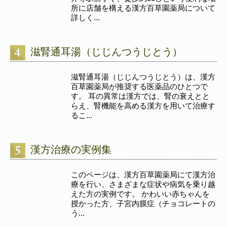
所に店舗を構える漢方百草園薬局について
詳しく...
滋腎通耳湯（じじんつうじとう）
滋腎通耳湯（じじんつうじとう）は、漢方
百草園薬局が推奨する医薬品のひとつで
す。 耳の異常は漢方では、腎の衰えとと
らえ、腎機能を高める漢方を用いて治療す
るこ...
漢方治療の実例集
このページは、漢方百草園薬局にて漢方治
療を行い、さまざまな症状や病気を乗り越
えた方の実例です。 かわいい赤ちゃんを
授かった方、子宮内膜症（チョコレートの
う...