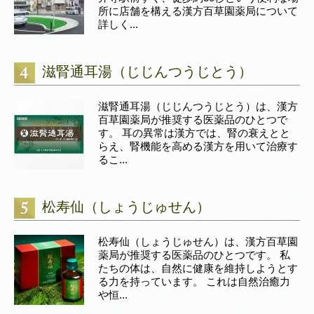
所に店舗を構える漢方百草園薬局について
詳しく...
滋腎通耳湯（じじんつうじとう）
滋腎通耳湯（じじんつうじとう）は、漢方
百草園薬局が推奨する医薬品のひとつで
す。 耳の異常は漢方では、腎の衰えとと
らえ、腎機能を高める漢方を用いて治療す
るこ...
松寿仙（しょうじゅせん）
松寿仙（しょうじゅせん）は、漢方百草園
薬局が推奨する医薬品のひとつです。 私
たちの体は、自然に健康を維持しようとす
る力を持っています。 これは自然治癒力
や恒...