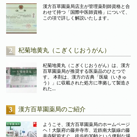
漢方百草園薬局店主が管理薬剤師資格と合
わせて持つ「国際中医師資格」について、
この項で詳しく解説いたします。
杞菊地黄丸（こぎくじおうがん）
杞菊地黄丸（こぎくじおうがん）は、漢方
百草園薬局が推奨する医薬品のひとつで
す。 本剤は、漢方の古典「医級（いきゅ
う）」に収載された処方に準拠して製造さ
れた...
漢方百草園薬局のご紹介
ようこそ、漢方百草園薬局のホームページ
ヘ！大阪府の藤井寺市、近鉄南大阪線の藤
井寺駅前すぐ、徒歩約30秒という便利な場