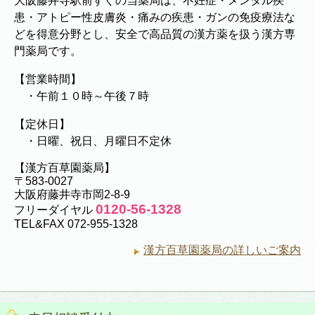
大阪藤井寺駅前すぐの当薬局は、不妊症・メンタル疾
患・アトピー性皮膚炎・痛みの疾患・ガンの免疫療法な
どを得意分野とし、安全で高品質の漢方薬を扱う漢方専
門薬局です。
【営業時間】
・午前１０時～午後７時
【定休日】
・日曜、祝日、月曜日不定休
【漢方百草園薬局】
〒583-0027
大阪府藤井寺市岡2-8-9
0120-56-1328
フリーダイヤル
TEL&FAX 072-955-1328
漢方百草園薬局の詳しいご案内