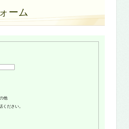
ォーム
の他
話ください。