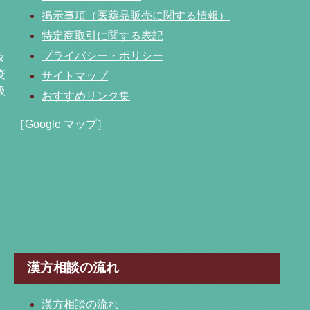
掲示事項（医薬品販売に関する情報）
特定商取引に関する表記
プライバシー・ポリシー
タ
疫
サイトマップ
扱
おすすめリンク集
［Google マップ］
漢方相談の流れ
漢方相談の流れ