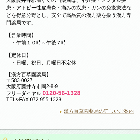
大阪藤井寺駅前すぐの当薬局は、不妊症・メンタル疾
患・アトピー性皮膚炎・痛みの疾患・ガンの免疫療法な
どを得意分野とし、安全で高品質の漢方薬を扱う漢方専
門薬局です。
【営業時間】
・午前１０時～午後７時
【定休日】
・日曜、祝日、月曜日不定休
【漢方百草園薬局】
〒583-0027
大阪府藤井寺市岡2-8-9
0120-56-1328
フリーダイヤル
TEL&FAX 072-955-1328
漢方百草園薬局の詳しいご案内