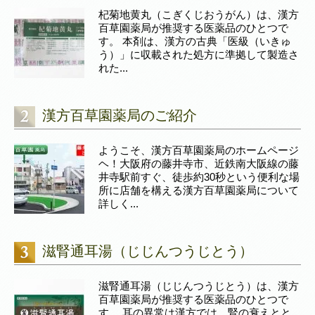
杞菊地黄丸（こぎくじおうがん）は、漢方
百草園薬局が推奨する医薬品のひとつで
す。 本剤は、漢方の古典「医級（いきゅ
う）」に収載された処方に準拠して製造さ
れた...
漢方百草園薬局のご紹介
ようこそ、漢方百草園薬局のホームページ
ヘ！大阪府の藤井寺市、近鉄南大阪線の藤
井寺駅前すぐ、徒歩約30秒という便利な場
所に店舗を構える漢方百草園薬局について
詳しく...
滋腎通耳湯（じじんつうじとう）
滋腎通耳湯（じじんつうじとう）は、漢方
百草園薬局が推奨する医薬品のひとつで
す。 耳の異常は漢方では、腎の衰えとと