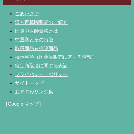
ごあいさつ
漢方百草園薬局のご紹介
国際中医師資格とは
中医学とその特徴
取扱商品＆推奨商品
掲示事項（医薬品販売に関する情報）
特定商取引に関する表記
プライバシー・ポリシー
サイトマップ
おすすめリンク集
［Google マップ］