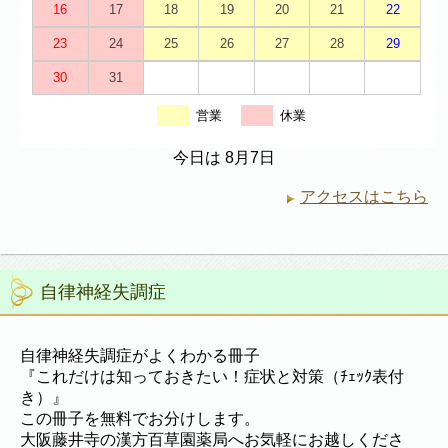
16
17
18
19
20
21
22
23
24
25
26
27
28
29
30
31
営業
休業
今日は 8月7日
アクセスはこちら
自律神経失調症
自律神経失調症がよくわかる冊子
『これだけは知っておきたい！症状と対策（ﾁｪｯｸ表付
き）』
この冊子を無料でお分けします。
大阪藤井寺の漢方百草園薬局へお気軽にお越しくださ