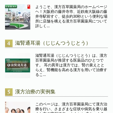
ようこそ、漢方百草園薬局のホームページ
ヘ！大阪府の藤井寺市、近鉄南大阪線の藤
井寺駅前すぐ、徒歩約30秒という便利な場
所に店舗を構える漢方百草園薬局について
詳しく...
滋腎通耳湯（じじんつうじとう）
滋腎通耳湯（じじんつうじとう）は、漢方
百草園薬局が推奨する医薬品のひとつで
す。 耳の異常は漢方では、腎の衰えとと
らえ、腎機能を高める漢方を用いて治療す
るこ...
漢方治療の実例集
このページは、漢方百草園薬局にて漢方治
療を行い、さまざまな症状や病気を乗り越