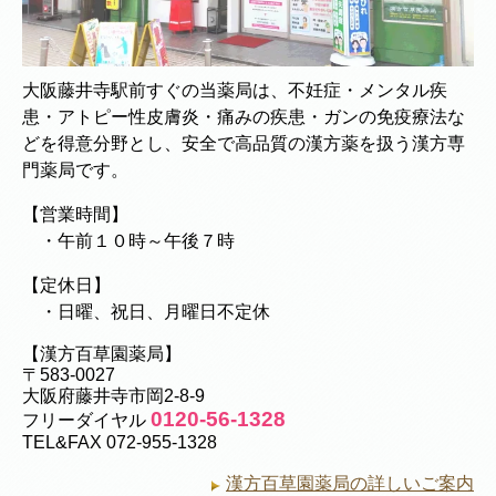
大阪藤井寺駅前すぐの当薬局は、不妊症・メンタル疾
患・アトピー性皮膚炎・痛みの疾患・ガンの免疫療法な
どを得意分野とし、安全で高品質の漢方薬を扱う漢方専
門薬局です。
【営業時間】
・午前１０時～午後７時
【定休日】
・日曜、祝日、月曜日不定休
【漢方百草園薬局】
〒583-0027
大阪府藤井寺市岡2-8-9
0120-56-1328
フリーダイヤル
TEL&FAX 072-955-1328
漢方百草園薬局の詳しいご案内