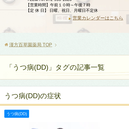
【営業時間】午前１０時～午後７時
【定 休 日】 日曜、祝日、月曜日不定休
営業カレンダーはこちら
漢方百草園薬局
TOP
「うつ病(DD)」タグの記事一覧
うつ病(DD)の症状
うつ病(DD)