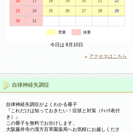
16
17
18
19
20
21
22
23
24
25
26
27
28
29
30
31
営業
休業
今日は 8月10日
アクセスはこちら
自律神経失調症
自律神経失調症がよくわかる冊子
『これだけは知っておきたい！症状と対策（ﾁｪｯｸ表付
き）』
この冊子を無料でお分けします。
大阪藤井寺の漢方百草園薬局へお気軽にお越しくださ