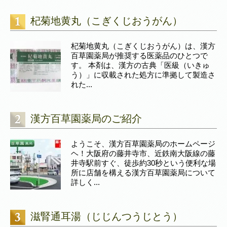
杞菊地黄丸（こぎくじおうがん）
杞菊地黄丸（こぎくじおうがん）は、漢方
百草園薬局が推奨する医薬品のひとつで
す。 本剤は、漢方の古典「医級（いきゅ
う）」に収載された処方に準拠して製造さ
れた...
漢方百草園薬局のご紹介
ようこそ、漢方百草園薬局のホームページ
ヘ！大阪府の藤井寺市、近鉄南大阪線の藤
井寺駅前すぐ、徒歩約30秒という便利な場
所に店舗を構える漢方百草園薬局について
詳しく...
滋腎通耳湯（じじんつうじとう）