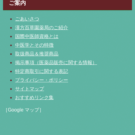
ご案内
ごあいさつ
漢方百草園薬局のご紹介
国際中医師資格とは
中医学とその特徴
取扱商品＆推奨商品
掲示事項（医薬品販売に関する情報）
特定商取引に関する表記
プライバシー・ポリシー
サイトマップ
おすすめリンク集
［Google マップ］