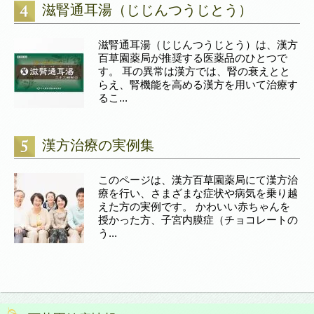
滋腎通耳湯（じじんつうじとう）
滋腎通耳湯（じじんつうじとう）は、漢方
百草園薬局が推奨する医薬品のひとつで
す。 耳の異常は漢方では、腎の衰えとと
らえ、腎機能を高める漢方を用いて治療す
るこ...
漢方治療の実例集
このページは、漢方百草園薬局にて漢方治
療を行い、さまざまな症状や病気を乗り越
えた方の実例です。 かわいい赤ちゃんを
授かった方、子宮内膜症（チョコレートの
う...