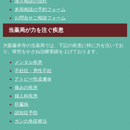
漢方相談の流れ
来局相談の予約フォーム
お問合せご相談フォーム
当薬局が力を注ぐ疾患
大阪藤井寺の当薬局では、下記の疾患に特に力を注いでお
り、研究をかさね治療実績を上げております。
メンタル疾患
不妊症・男性不妊
アトピー性皮膚炎
痛みの疾患
婦人科疾患
肝臓病
認知症予防
ガンの免疫療法