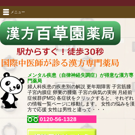
メニュー
メンタル疾患（自律神経失調症）が得意な漢方専
門薬局
婦人科疾患の疾患別の解説 更年期障害 子宮筋腫
子宮内膜症 卵巣の腫瘍 子宮の病気の実例 月経前
症候群(PMS) 各症状をクリックすると、それぞれ
の情報一覧ページに移動します。 女性の悩みを漢
方で応援 女性は男性と違って・・・
0120-56-1328