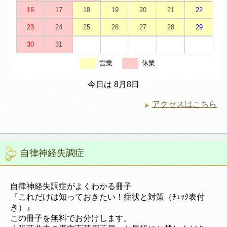
16
17
18
19
20
21
22
23
24
25
26
27
28
29
30
31
営業
休業
今日は 8月8日
アクセスはこちら
自律神経失調症
自律神経失調症がよくわかる冊子
『これだけは知っておきたい！症状と対策（ﾁｪｯｸ表付
き）』
この冊子を無料でお分けします。