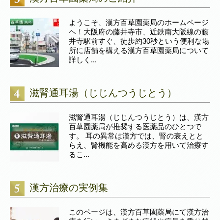
ようこそ、漢方百草園薬局のホームページ
ヘ！大阪府の藤井寺市、近鉄南大阪線の藤
井寺駅前すぐ、徒歩約30秒という便利な場
所に店舗を構える漢方百草園薬局について
詳しく...
滋腎通耳湯（じじんつうじとう）
滋腎通耳湯（じじんつうじとう）は、漢方
百草園薬局が推奨する医薬品のひとつで
す。 耳の異常は漢方では、腎の衰えとと
らえ、腎機能を高める漢方を用いて治療す
るこ...
漢方治療の実例集
このページは、漢方百草園薬局にて漢方治