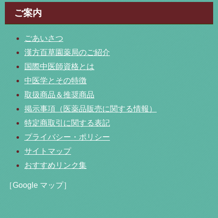
ご案内
ごあいさつ
漢方百草園薬局のご紹介
国際中医師資格とは
中医学とその特徴
取扱商品＆推奨商品
掲示事項（医薬品販売に関する情報）
特定商取引に関する表記
プライバシー・ポリシー
サイトマップ
おすすめリンク集
［Google マップ］