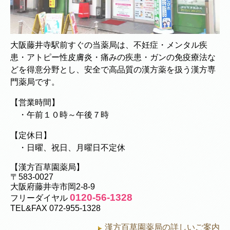
大阪藤井寺駅前すぐの当薬局は、不妊症・メンタル疾
患・アトピー性皮膚炎・痛みの疾患・ガンの免疫療法な
どを得意分野とし、安全で高品質の漢方薬を扱う漢方専
門薬局です。
【営業時間】
・午前１０時～午後７時
【定休日】
・日曜、祝日、月曜日不定休
【漢方百草園薬局】
〒583-0027
大阪府藤井寺市岡2-8-9
0120-56-1328
フリーダイヤル
TEL&FAX 072-955-1328
漢方百草園薬局の詳しいご案内