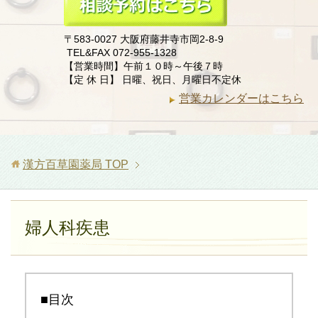
〒583-0027 大阪府藤井寺市岡2-8-9
TEL&FAX 072-955-1328
【営業時間】午前１０時～午後７時
【定 休 日】 日曜、祝日、月曜日不定休
営業カレンダーはこちら
漢方百草園薬局
TOP
婦人科疾患
■目次