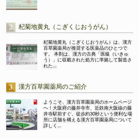
杞菊地黄丸（こぎくじおうがん）
杞菊地黄丸（こぎくじおうがん）は、漢方
百草園薬局が推奨する医薬品のひとつで
す。 本剤は、漢方の古典「医級（いきゅ
う）」に収載された処方に準拠して製造さ
れた...
漢方百草園薬局のご紹介
ようこそ、漢方百草園薬局のホームページ
ヘ！大阪府の藤井寺市、近鉄南大阪線の藤
井寺駅前すぐ、徒歩約30秒という便利な場
所に店舗を構える漢方百草園薬局について
詳しく...