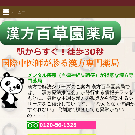
メニュー
メンタル疾患（自律神経失調症）が得意な漢方専
門薬局
漢方で解決シリーズのご案内 漢方百草園薬局で
は、「漢方療法推進会」が発行する情報チラシを
もとに、身近な不調を漢方の視点から解説するシ
リーズをご紹介しています。 「なんとなく体調が
すぐれない」「病院で検査しても異常がない
の・・・
0120-56-1328