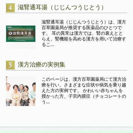
滋腎通耳湯（じじんつうじとう）
滋腎通耳湯（じじんつうじとう）は、漢方
百草園薬局が推奨する医薬品のひとつで
す。 耳の異常は漢方では、腎の衰えとと
らえ、腎機能を高める漢方を用いて治療す
るこ...
漢方治療の実例集
このページは、漢方百草園薬局にて漢方治
療を行い、さまざまな症状や病気を乗り越
えた方の実例です。 かわいい赤ちゃんを
授かった方、子宮内膜症（チョコレートの
う...