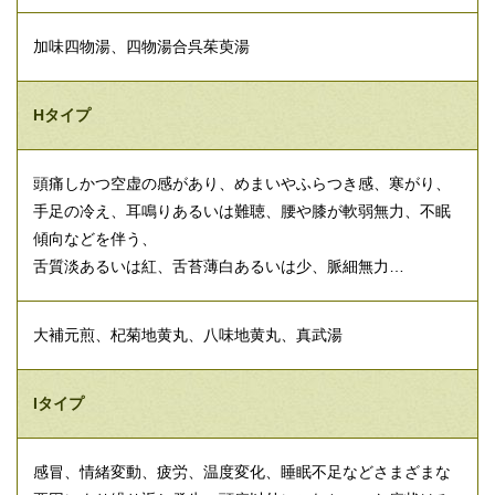
加味四物湯、四物湯合呉茱萸湯
Hタイプ
頭痛しかつ空虚の感があり、めまいやふらつき感、寒がり、
手足の冷え、耳鳴りあるいは難聴、腰や膝が軟弱無力、不眠
傾向などを伴う、
舌質淡あるいは紅、舌苔薄白あるいは少、脈細無力…
大補元煎、杞菊地黄丸、八味地黄丸、真武湯
Iタイプ
感冒、情緒変動、疲労、温度変化、睡眠不足などさまざまな