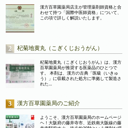
漢方百草園薬局店主が管理薬剤師資格と合
わせて持つ「国際中医師資格」について、
この項で詳しく解説いたします。
杞菊地黄丸（こぎくじおうがん）
杞菊地黄丸（こぎくじおうがん）は、漢方
百草園薬局が推奨する医薬品のひとつで
す。 本剤は、漢方の古典「医級（いきゅ
う）」に収載された処方に準拠して製造さ
れた...
漢方百草園薬局のご紹介
ようこそ、漢方百草園薬局のホームページ
ヘ！大阪府の藤井寺市、近鉄南大阪線の藤