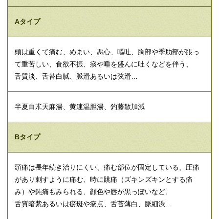
Aタイプ
頭は重くて痛む、めまい、悪心、嘔吐、胸部や季肋部が脹っ
て重苦しい、食欲不振、痰や唾を盛んに吐くなどを伴う、
舌質淡、舌苔白膩、脈滑あるいは弦滑…
半夏白朮天麻湯、黄連温胆湯、釣藤散加減
Bタイプ
頭痛は長年続き治りにくい、痛む部位が固定している、圧痛
があり刺すように痛む、時に跳痛（ズキンズキンとする痛
み）や鈍痛もみられる、顔色や唇が黒っぽいなど、
舌質暗紫あるいは瘀斑や瘀点、舌苔薄白、脈細渋…