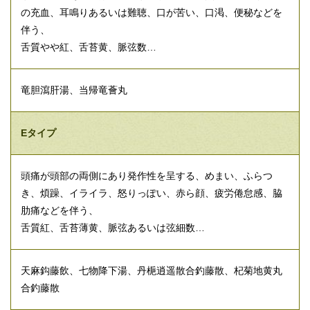
の充血、耳鳴りあるいは難聴、口が苦い、口渇、便秘などを
伴う、
舌質やや紅、舌苔黄、脈弦数…
竜胆瀉肝湯、当帰竜薈丸
Eタイプ
頭痛が頭部の両側にあり発作性を呈する、めまい、ふらつ
き、煩躁、イライラ、怒りっぽい、赤ら顔、疲労倦怠感、脇
肋痛などを伴う、
舌質紅、舌苔薄黄、脈弦あるいは弦細数…
天麻鈎藤飲、七物降下湯、丹梔逍遥散合釣藤散、杞菊地黄丸
合釣藤散