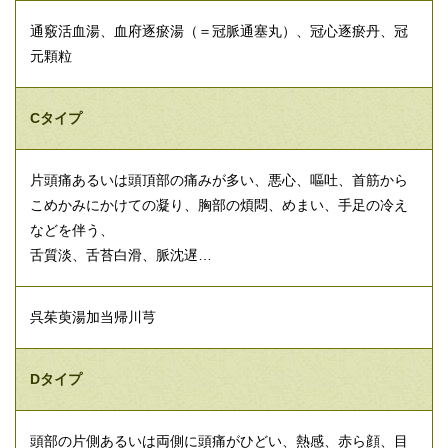
通竅活血湯、血府逐瘀湯（＝冠脈通塞丸）、冠心逐瘀丹、冠
元顆粒
Cタイプ
片頭痛あるいは頭頂部の痛みが多い、悪心、嘔吐、首筋から
こめかみにかけての凝り、胸部の煩悶、めまい、手足の冷え
などを伴う、
舌質淡、舌苔白滑、脈沈遅…
呉茱萸湯加当帰川芎
Dタイプ
頭部の片側あるいは両側に頭痛がひどい、熱感、赤ら顔、目