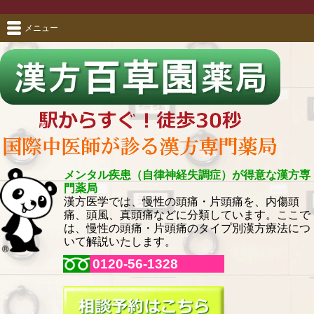
メニュー
メンタル疾患（自律神経失調症）が得意な漢方専
門薬局
漢方医学では、慢性の頭痛・片頭痛を、内傷頭
痛、頭風、真頭痛などに分類しています。ここで
は、慢性の頭痛・片頭痛のタイプ別漢方療法につ
いて解説いたします。
0120-56-1328