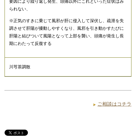
要因により繰り返し発生、頭痛以外にこれといった症状はみ
られない、
※正気のすきに乗じて風邪が肝に侵入して深伏し、疏泄を失
調させて肝陽が擾動しやすくなり、風邪を引き動かすたびに
肝陽と結びついて風陽となって上部を襲い、頭痛が発生し長
期にわたって反復する
川芎茶調散
ご相談はコチラ