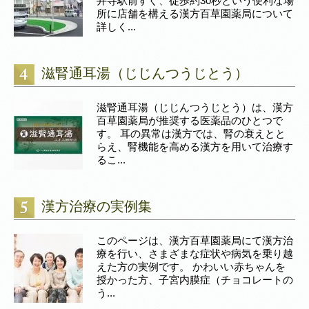
井寺駅前すぐ、徒歩約30秒という便利な場
所に店舗を構える漢方百草園薬局について
詳しく...
滋腎通耳湯（じじんつうじとう）
滋腎通耳湯（じじんつうじとう）は、漢方
百草園薬局が推奨する医薬品のひとつで
す。 耳の異常は漢方では、腎の衰えとと
らえ、腎機能を高める漢方を用いて治療す
るこ...
漢方治療の実例集
このページは、漢方百草園薬局にて漢方治
療を行い、さまざまな症状や病気を乗り越
えた方の実例です。 かわいい赤ちゃんを
授かった方、子宮内膜症（チョコレートの
う...