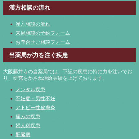
漢方相談の流れ
漢方相談の流れ
来局相談の予約フォーム
お問合せご相談フォーム
当薬局が力を注ぐ疾患
大阪藤井寺の当薬局では、下記の疾患に特に力を注いでお
り、研究をかさね治療実績を上げております。
メンタル疾患
不妊症・男性不妊
アトピー性皮膚炎
痛みの疾患
婦人科疾患
肝臓病