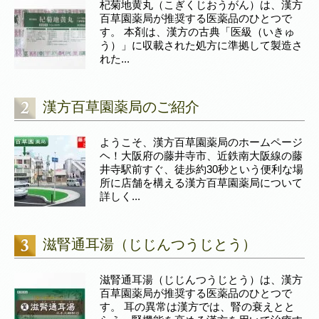
杞菊地黄丸（こぎくじおうがん）は、漢方
百草園薬局が推奨する医薬品のひとつで
す。 本剤は、漢方の古典「医級（いきゅ
う）」に収載された処方に準拠して製造さ
れた...
漢方百草園薬局のご紹介
ようこそ、漢方百草園薬局のホームページ
ヘ！大阪府の藤井寺市、近鉄南大阪線の藤
井寺駅前すぐ、徒歩約30秒という便利な場
所に店舗を構える漢方百草園薬局について
詳しく...
滋腎通耳湯（じじんつうじとう）
滋腎通耳湯（じじんつうじとう）は、漢方
百草園薬局が推奨する医薬品のひとつで
す。 耳の異常は漢方では、腎の衰えとと