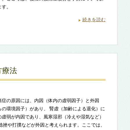
ます。
続きを読む
方療法
痛症の原因には、内因（体内の虚弱因子）と外因
らの環境因子）があり、 腎虚（加齢による退化）に
の虚弱が内因であり、風寒湿邪（冷えや湿気など）
 捻挫や打撲などが外因と考えられます。ここでは、