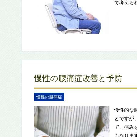
て考えら
慢性の腰痛症改善と予防
慢性の腰痛症
慢性的な
とですが
で、痛み
もなりま