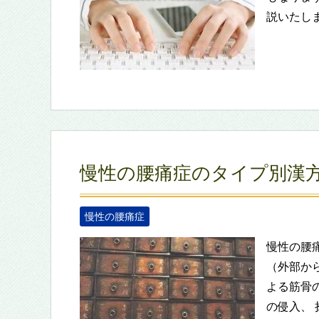
説いたし
慢性の腰痛症のタイプ別漢
慢性の腰痛症
慢性の腰
（外部か
よる筋骨
の侵入、