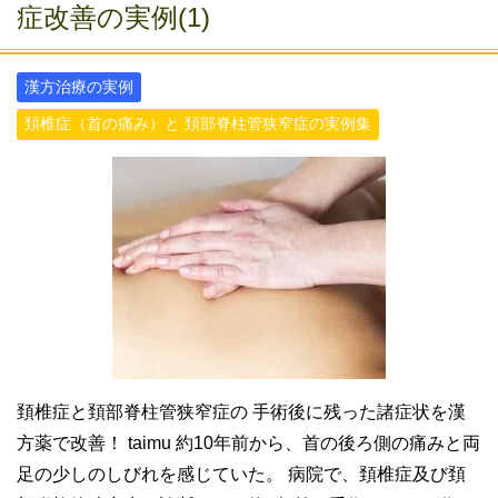
症改善の実例(1)
漢方治療の実例
頚椎症（首の痛み）と 頚部脊柱管狭窄症の実例集
頚椎症と頚部脊柱管狭窄症の 手術後に残った諸症状を漢
方薬で改善！ taimu 約10年前から、首の後ろ側の痛みと両
足の少しのしびれを感じていた。 病院で、頚椎症及び頚