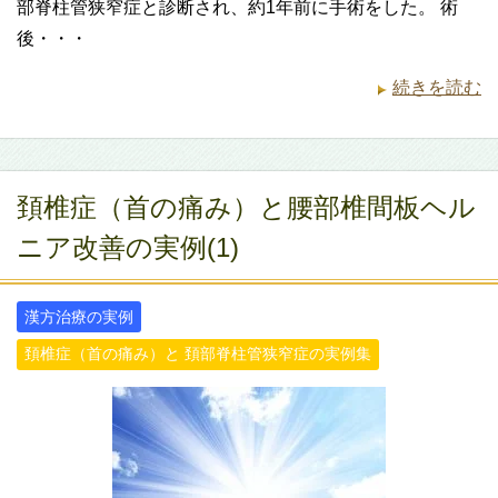
部脊柱管狭窄症と診断され、約1年前に手術をした。 術
後・・・
続きを読む
頚椎症（首の痛み）と腰部椎間板ヘル
ニア改善の実例(1)
漢方治療の実例
頚椎症（首の痛み）と 頚部脊柱管狭窄症の実例集