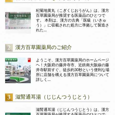
杞菊地黄丸（こぎくじおうがん）は、漢方
百草園薬局が推奨する医薬品のひとつで
す。 本剤は、漢方の古典「医級（いきゅ
う）」に収載された処方に準拠して製造さ
れた...
漢方百草園薬局のご紹介
ようこそ、漢方百草園薬局のホームページ
ヘ！大阪府の藤井寺市、近鉄南大阪線の藤
井寺駅前すぐ、徒歩約30秒という便利な場
所に店舗を構える漢方百草園薬局について
詳しく...
滋腎通耳湯（じじんつうじとう）
滋腎通耳湯（じじんつうじとう）は、漢方
百草園薬局が推奨する医薬品のひとつで