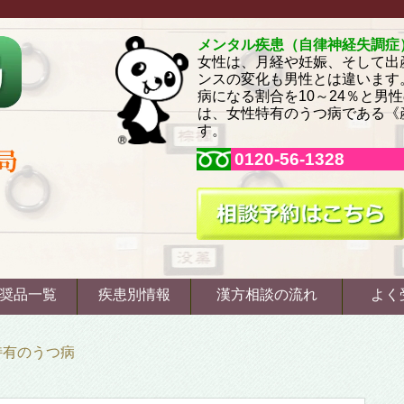
メンタル疾患（自律神経失調症
女性は、月経や妊娠、そして出
ンスの変化も男性とは違います
病になる割合を10～24％と男
は、女性特有のうつ病である《
す。
0120-56-1328
奨品一覧
疾患別情報
漢方相談の流れ
よく
特有のうつ病