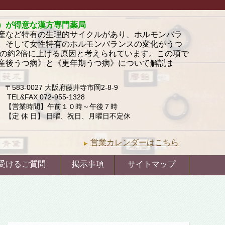
）が得意な漢方専門薬局
産など特有の生理的サイクルがあり、ホルモンバラ
。そして女性特有のホルモンバランスの変化がうつ
性の約2倍に上げる原因と考えられています。この項で
産後うつ病》と《更年期うつ病》について解説ま
〒583-0027 大阪府藤井寺市岡2-8-9
TEL&FAX 072-955-1328
【営業時間】午前１０時～午後７時
【定 休 日】 日曜、祝日、月曜日不定休
営業カレンダーはこちら
受けるご質問
掲示事項
サイトマップ