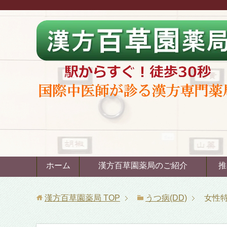
ホーム
漢方百草園薬局のご紹介
推
漢方百草園薬局
TOP
うつ病(DD)
女性