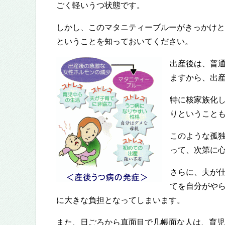
ごく軽いうつ状態です。
しかし、このマタニティーブルーがきっかけと
ということを知っておいてください。
出産後は、普
ますから、出
特に核家族化
りということ
このような孤
って、次第に
さらに、夫が
てを自分がや
に大きな負担となってしまいます。
また、日ごろから真面目で几帳面な人は、育児