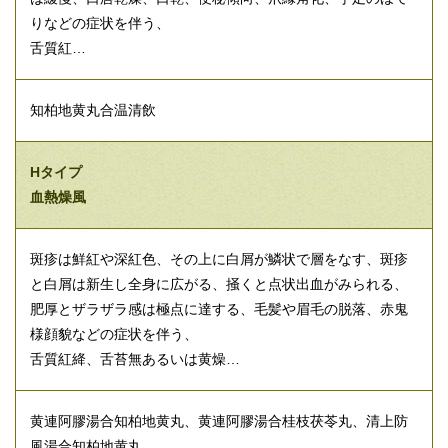
りなどの症状を伴う、
舌質紅…
知柏地黄丸合温清飲
Hタイプ
血熱燥風
斑疹は鮮紅や深紅色、その上に白屑が鱗状で層をなす、斑疹
と白屑は新生し全身に広がる、掻くと点状出血がみられる、
肥厚とザラザラ感は極点に達する、毛髪や眉毛の脱落、赤鬼
様顔貌などの症状を伴う、
舌質紅絳、舌苔無あるいは黄燥…
黄連阿膠湯合知柏地黄丸、黄連阿膠湯合桂枝茯苓丸、清上防
風湯合知柏地黄丸