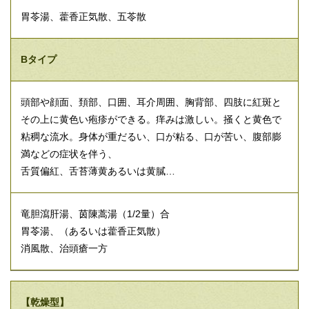
胃苓湯、藿香正気散、五苓散
Bタイプ
頭部や顔面、頚部、口囲、耳介周囲、胸背部、四肢に紅斑と
その上に黄色い疱疹ができる。痒みは激しい。掻くと黄色で
粘稠な流水。身体が重だるい、口が粘る、口が苦い、腹部膨
満などの症状を伴う、
舌質偏紅、舌苔薄黄あるいは黄膩…
竜胆瀉肝湯、茵陳蒿湯（1/2量）合
胃苓湯、（あるいは藿香正気散）
消風散、治頭瘡一方
【乾燥型】