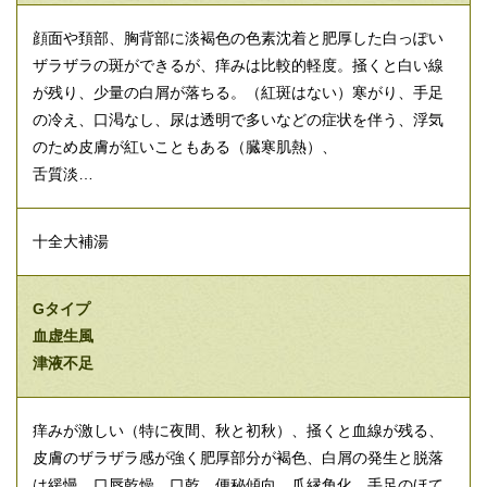
顔面や頚部、胸背部に淡褐色の色素沈着と肥厚した白っぽい
ザラザラの斑ができるが、痒みは比較的軽度。掻くと白い線
が残り、少量の白屑が落ちる。（紅斑はない）寒がり、手足
の冷え、口渇なし、尿は透明で多いなどの症状を伴う、浮気
のため皮膚が紅いこともある（臓寒肌熱）、
舌質淡…
十全大補湯
Gタイプ
血虚生風
津液不足
痒みが激しい（特に夜間、秋と初秋）、掻くと血線が残る、
皮膚のザラザラ感が強く肥厚部分が褐色、白屑の発生と脱落
は緩慢、口唇乾燥、口乾、便秘傾向、爪縁角化、手足のほて