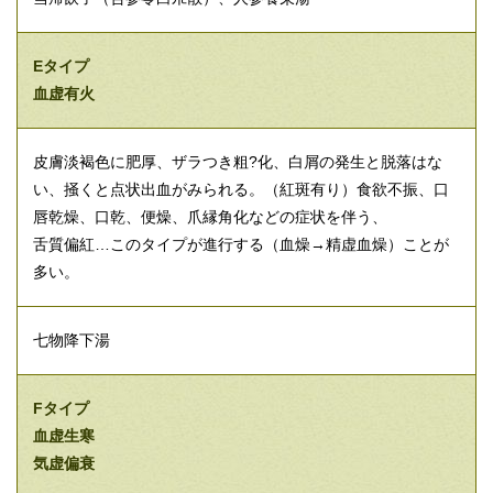
Eタイプ
血虚有火
皮膚淡褐色に肥厚、ザラつき粗?化、白屑の発生と脱落はな
い、掻くと点状出血がみられる。（紅斑有り）食欲不振、口
唇乾燥、口乾、便燥、爪縁角化などの症状を伴う、
舌質偏紅…このタイプが進行する（血燥→精虚血燥）ことが
多い。
七物降下湯
Fタイプ
血虚生寒
気虚偏衰