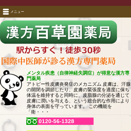
メニュー
メンタル疾患（自律神経失調症）が得意な漢方専
門薬局
アトピー性皮膚炎発症のメカニズム 皮膚は、汗腺
の開閉を調節したり、皮膚の緊張度を適度に保ち
体温を維持すると同時に、皮脂腺の分泌を通じて
皮膚に潤いを与える、という総合的な作用により
身体の表面を守っています。 この機能を
「衛・・・
0120-56-1328