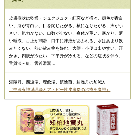
皮膚症状は乾燥・ジュクジュク・紅斑など様々、顔色が青白
い、唇が青白い、目を閉じたがる、横になりたがる、声が小
さい、気力がない、口数が少ない、身体が重い、寒がり、薄
い唾液、舌上が潤滑、口中に津液があふれる、水はあまり飲
みたくない、熱い飲み物を好む、大便・小便は出やすい、汗
かき、四肢が冷たい、下半身が冷える、などの症状を伴う、
舌質淡～紅、舌苔滑潤…
潜陽丹、四逆湯、理飲湯、鎮陰煎、封髄丹の加減方
（中医火神派理論とアトピー性皮膚炎の治療を参照）