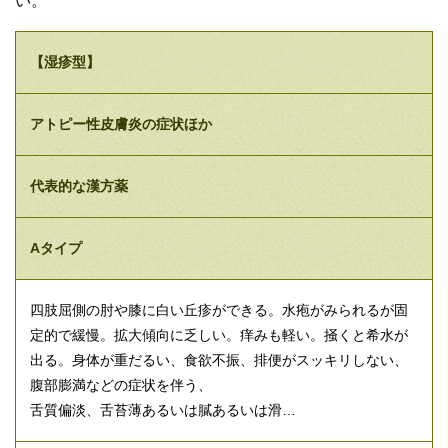
い。
【湿疹型】
アトピー性皮膚炎の症状ほか
代表的な漢方薬
Aタイプ
四肢屈側の肘や膝に白い丘疹ができる。水疱がみられるが固
定的で緩慢。拡大傾向に乏しい。痒みも軽い。掻くと希水が
出る。身体が重だるい、食欲不振、排便がスッキリしない、
腹部膨満などの症状を伴う、
舌質偏淡、舌苔薄あるいは膩あるいは滑…