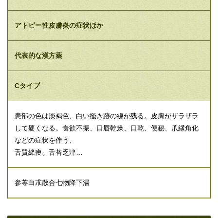
アトピー性皮膚炎の症状ほか
代表的な漢方薬
Cタイプ
患部の色は淡褐色、白い掻き跡の線が残る。皮膚がザラザラ
して硬くなる。食欲不振、口唇乾燥、口乾、便秘、爪縁角化
などの症状を伴う、
舌質絳痩、舌苔乏津…
参苓白朮散合七物降下湯