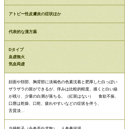
アトピー性皮膚炎の症状ほか
代表的な漢方薬
Dタイプ
血虚無火
気血両虚
顔面や頚部、胸背部に淡褐色の色素沈着と肥厚した白っぽい
ザラザラの斑ができるが、痒みは比較的軽度。掻くと白い線
が残り、少量の白屑が落ちる。（紅斑はない） 食欲不振、
口唇は乾燥、口乾、疲れやすいなどの症状を伴う、
舌質淡…
当帰飲子（合参苓白朮散）、人参養栄湯