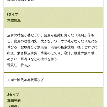
Iタイプ
精虚燥風
皮膚の枯燥が甚だしい、皮膚が萎縮し薄くなり銀屑が落ち
る、皮膚の紋理消失、大きなシワ、ウブ毛がなくなり光沢を
帯びる、肥厚部分が淡黒色、黒色の色素沈着、掻くとすぐに
出血、酒さ様皮膚炎、手足のほてり、寝汗、腰膝の無力感、
めまい、耳鳴りなどの症状を伴う、
舌質紅、舌苔少…
加減一陰煎加亀板膠など
Jタイプ
真陽発病
（陽虚）