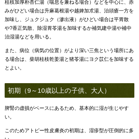
桂枝加厚朴杏仁湯（喘息を兼ねる場合）などを中心に、赤
みがひどい場合は升麻葛根湯や越婢加朮湯、治頭瘡一方を
加味し、ジュクジュク（滲出液）がひどい場合は平胃散
や?香正気散、除湿胃苓湯を加味するか補気建中湯や補中
治湿湯などを用いる。
また、病位（病気の位置）がより深い三焦という場所にあ
る場合は、柴胡桂枝乾姜湯と猪苓湯にヨク苡仁を加味する
とよい。
初期（9～10歳以上の子供、大人）
脾腎の虚損がベースにあるため、基本的に湿が生じやす
い。
このためアトピー性皮膚炎の初期は、湿疹型が圧倒的に多