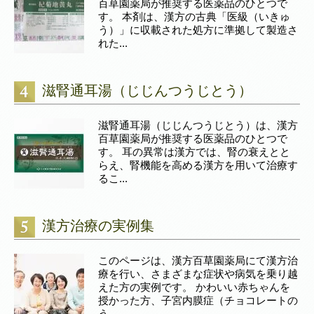
百草園薬局が推奨する医薬品のひとつで
す。 本剤は、漢方の古典「医級（いきゅ
う）」に収載された処方に準拠して製造さ
れた...
滋腎通耳湯（じじんつうじとう）
滋腎通耳湯（じじんつうじとう）は、漢方
百草園薬局が推奨する医薬品のひとつで
す。 耳の異常は漢方では、腎の衰えとと
らえ、腎機能を高める漢方を用いて治療す
るこ...
漢方治療の実例集
このページは、漢方百草園薬局にて漢方治
療を行い、さまざまな症状や病気を乗り越
えた方の実例です。 かわいい赤ちゃんを
授かった方、子宮内膜症（チョコレートの
う...