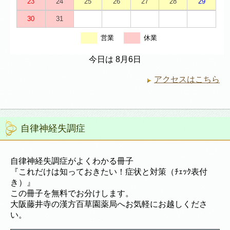
23
24
25
26
27
28
29
30
31
営業
休業
今日は 8月6日
アクセスはこちら
自律神経失調症
自律神経失調症がよくわかる冊子
『これだけは知っておきたい！症状と対策（ﾁｪｯｸ表付
き）』
この冊子を無料でお分けします。
大阪藤井寺の漢方百草園薬局へお気軽にお越しくださ
い。