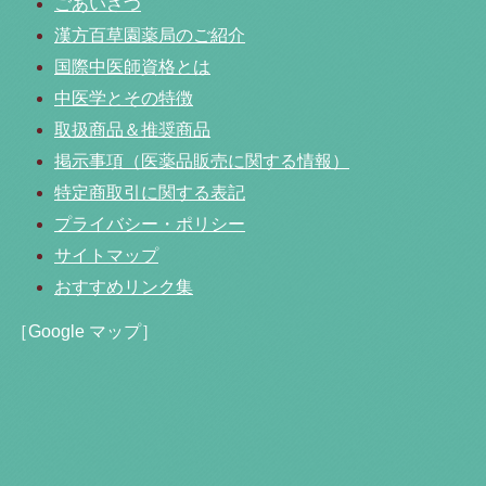
ごあいさつ
漢方百草園薬局のご紹介
国際中医師資格とは
中医学とその特徴
取扱商品＆推奨商品
掲示事項（医薬品販売に関する情報）
特定商取引に関する表記
プライバシー・ポリシー
サイトマップ
おすすめリンク集
［Google マップ］