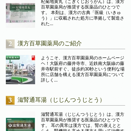
杞菊地黄丸（こぎくじおうがん）は、漢方
百草園薬局が推奨する医薬品のひとつで
す。 本剤は、漢方の古典「医級（いきゅ
う）」に収載された処方に準拠して製造さ
れた...
漢方百草園薬局のご紹介
ようこそ、漢方百草園薬局のホームページ
ヘ！大阪府の藤井寺市、近鉄南大阪線の藤
井寺駅前すぐ、徒歩約30秒という便利な場
所に店舗を構える漢方百草園薬局について
詳しく...
滋腎通耳湯（じじんつうじとう）
滋腎通耳湯（じじんつうじとう）は、漢方
百草園薬局が推奨する医薬品のひとつで
す。 耳の異常は漢方では、腎の衰えとと
らえ、腎機能を高める漢方を用いて治療す