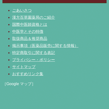
ごあいさつ
漢方百草園薬局のご紹介
国際中医師資格とは
中医学とその特徴
取扱商品＆推奨商品
掲示事項（医薬品販売に関する情報）
特定商取引に関する表記
プライバシー・ポリシー
サイトマップ
おすすめリンク集
［Google マップ］