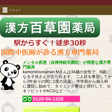
メニュー
メンタル疾患（自律神経失調症）が得意な漢方専
門薬局
kamomiirurouman Mさんは34歳の女性で、8歳に
なる子供さんがおられます。 二人目を希望してか
ら3年余りの間に2度の流産。 半年前から婦人科
に通院し始めて、タイミング療法と併行して、セ
キソビットやhCGなど・・・
0120-56-1328