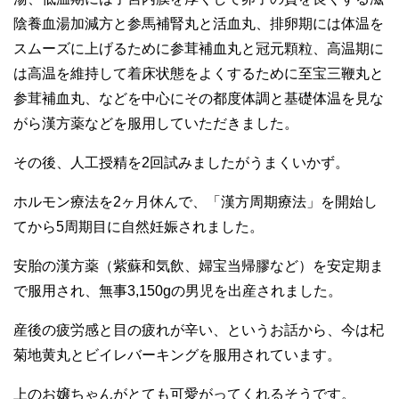
陰養血湯加減方と参馬補腎丸と活血丸、排卵期には体温を
スムーズに上げるために参茸補血丸と冠元顆粒、高温期に
は高温を維持して着床状態をよくするために至宝三鞭丸と
参茸補血丸、などを中心にその都度体調と基礎体温を見な
がら漢方薬などを服用していただきました。
その後、人工授精を2回試みましたがうまくいかず。
ホルモン療法を2ヶ月休んで、「漢方周期療法」を開始し
てから5周期目に自然妊娠されました。
安胎の漢方薬（紫蘇和気飲、婦宝当帰膠など）を安定期ま
で服用され、無事3,150gの男児を出産されました。
産後の疲労感と目の疲れが辛い、というお話から、今は杞
菊地黄丸とビイレバーキングを服用されています。
上のお嬢ちゃんがとても可愛がってくれるそうです。