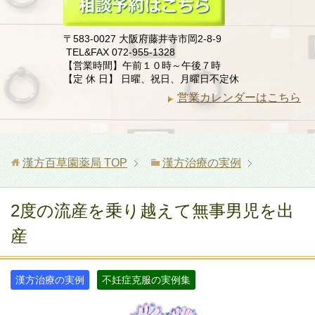
〒583-0027 大阪府藤井寺市岡2-8-9
TEL&FAX 072-955-1328
【営業時間】午前１０時～午後７時
【定 休 日】 日曜、祝日、月曜日不定休
営業カレンダーはこちら
漢方百草園薬局
TOP
漢方治療の実例
2度の流産を乗り越えて無事男児を出
産
漢方治療の実例
不妊症克服の実例集