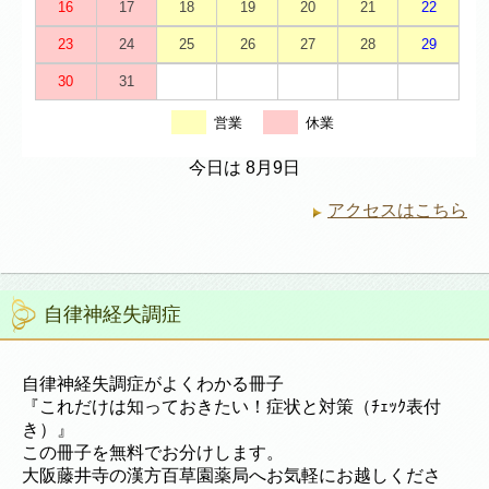
16
17
18
19
20
21
22
23
24
25
26
27
28
29
30
31
営業
休業
今日は 8月9日
アクセスはこちら
自律神経失調症
自律神経失調症がよくわかる冊子
『これだけは知っておきたい！症状と対策（ﾁｪｯｸ表付
き）』
この冊子を無料でお分けします。
大阪藤井寺の漢方百草園薬局へお気軽にお越しくださ