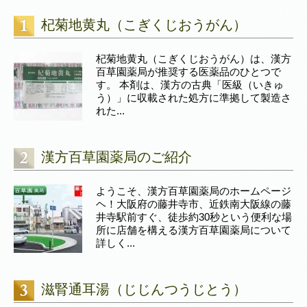
杞菊地黄丸（こぎくじおうがん）
杞菊地黄丸（こぎくじおうがん）は、漢方
百草園薬局が推奨する医薬品のひとつで
す。 本剤は、漢方の古典「医級（いきゅ
う）」に収載された処方に準拠して製造さ
れた...
漢方百草園薬局のご紹介
ようこそ、漢方百草園薬局のホームページ
ヘ！大阪府の藤井寺市、近鉄南大阪線の藤
井寺駅前すぐ、徒歩約30秒という便利な場
所に店舗を構える漢方百草園薬局について
詳しく...
滋腎通耳湯（じじんつうじとう）