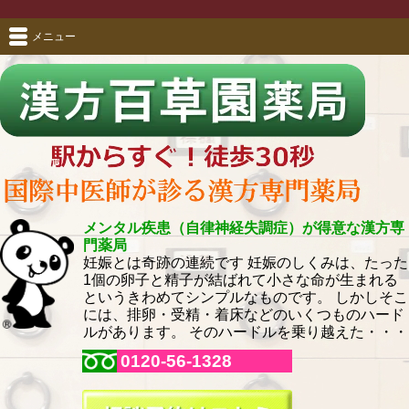
メニュー
メンタル疾患（自律神経失調症）が得意な漢方専
門薬局
妊娠とは奇跡の連続です 妊娠のしくみは、たった
1個の卵子と精子が結ばれて小さな命が生まれる
というきわめてシンプルなものです。 しかしそこ
には、排卵・受精・着床などのいくつものハード
ルがあります。 そのハードルを乗り越えた・・・
0120-56-1328