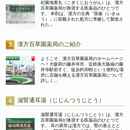
杞菊地黄丸（こぎくじおうがん）は、漢方
百草園薬局が推奨する医薬品のひとつで
す。 本剤は、漢方の古典「医級（いきゅ
う）」に収載された処方に準拠して製造さ
れた...
漢方百草園薬局のご紹介
ようこそ、漢方百草園薬局のホームページ
ヘ！大阪府の藤井寺市、近鉄南大阪線の藤
井寺駅前すぐ、徒歩約30秒という便利な場
所に店舗を構える漢方百草園薬局について
詳しく...
滋腎通耳湯（じじんつうじとう）
滋腎通耳湯（じじんつうじとう）は、漢方
百草園薬局が推奨する医薬品のひとつで
す。 耳の異常は漢方では、腎の衰えとと