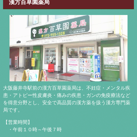
漢方百草園薬局
大阪藤井寺駅前の漢方百草園薬局は、不妊症・メンタル疾
患・アトピー性皮膚炎・痛みの疾患・ガンの免疫療法など
を得意分野とし、安全で高品質の漢方薬を扱う漢方専門薬
局です。
【営業時間】
・午前１０時～午後７時