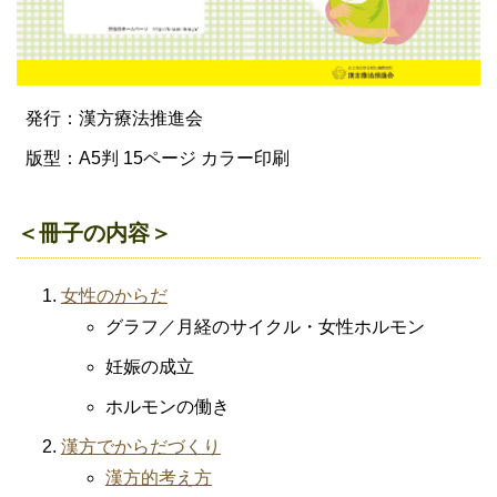
発行：漢方療法推進会
版型：A5判 15ページ カラー印刷
＜冊子の内容＞
女性のからだ
グラフ／月経のサイクル・女性ホルモン
妊娠の成立
ホルモンの働き
漢方でからだづくり
漢方的考え方