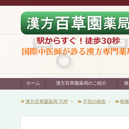
ホーム
漢方百草園薬局のご紹介
推
漢方百草園薬局
TOP
子宮の病気
卵