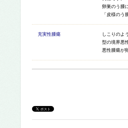
卵巣のう腫
「皮様のう
充実性腫瘍
しこりのよ
型の境界悪
悪性腫瘍が