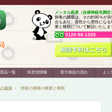
メンタル疾患（自律神経失調症
卵巣の腫瘍は、その約90％が
合もあり、良性から悪性になる
要と種類について解説いたしま
0120-56-1328
奨品一覧
疾患別情報
漢方相談の流れ
よく
巣の腫瘍
卵巣の腫瘍の概要と種類