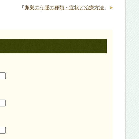
「
卵巣のう腫の種類・症状と治療方法
」