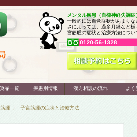
メンタル疾患（自律神経失調症
一般的には自覚症状があまりな
さによっては、過多月経など様
宮筋腫の症状と治療方法につい
0120-56-1328
奨品一覧
疾患別情報
漢方相談の流れ
よく
宮筋腫
子宮筋腫の症状と治療方法