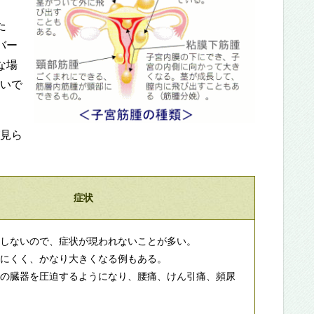
た
バー
な場
いで
見ら
症状
迫しないので、症状が現われないことが多い。
きにくく、かなり大きくなる例もある。
囲の臓器を圧迫するようになり、腰痛、けん引痛、頻尿