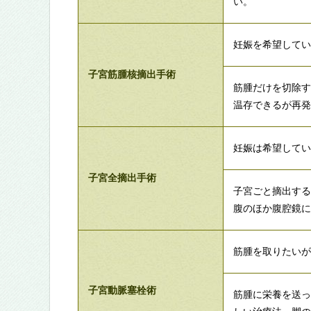
い。
妊娠を希望して
子宮筋腫核摘出手術
筋腫だけを切除
温存できるが再
妊娠は希望して
子宮全摘出手術
子宮ごと摘出す
腹のほか腹腔鏡
筋腫を取りたい
子宮動脈塞栓術
筋腫に栄養を送