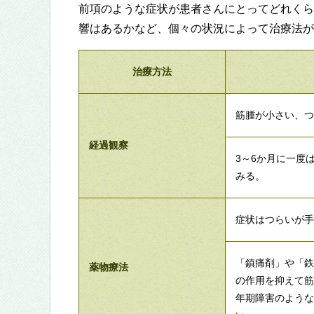
前項のような症状が患者さんにとってどれくら
響はあるかなど、個々の状況によって治療法が
治療方法
筋腫が小さい、
経過観察
3～6か月に一度
みる。
症状はつらいが
「鎮痛剤」や「
薬物療法
の作用を抑えて
年期障害のような