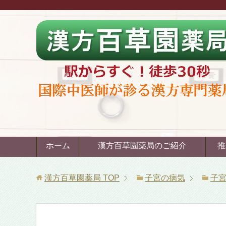
ホーム
漢方百草園薬局のご紹介
推
漢方百草園薬局
TOP
子宮の病気
子