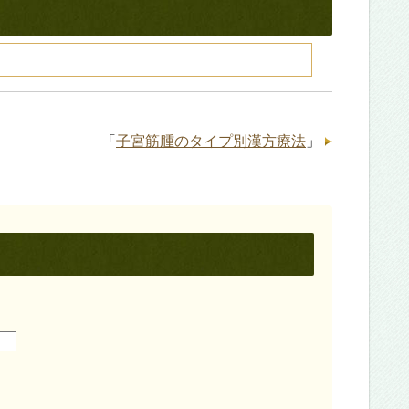
「
子宮筋腫のタイプ別漢方療法
」