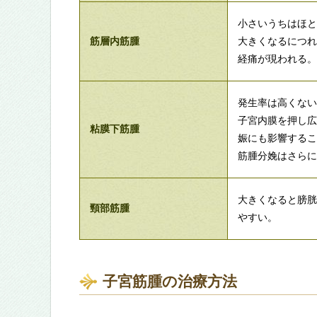
小さいうちはほ
筋層内筋腫
大きくなるにつ
経痛が現われる
発生率は高くない
子宮内膜を押し
粘膜下筋腫
娠にも影響する
筋腫分娩はさら
大きくなると膀
頸部筋腫
やすい。
子宮筋腫の治療方法