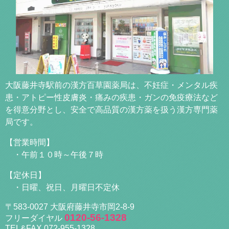
大阪藤井寺駅前の漢方百草園薬局は、不妊症・メンタル疾
患・アトピー性皮膚炎・痛みの疾患・ガンの免疫療法など
を得意分野とし、安全で高品質の漢方薬を扱う漢方専門薬
局です。
【営業時間】
・午前１０時～午後７時
【定休日】
・日曜、祝日、月曜日不定休
〒583-0027 大阪府藤井寺市岡2-8-9
0120-56-1328
フリーダイヤル
TEL&FAX 072-955-1328