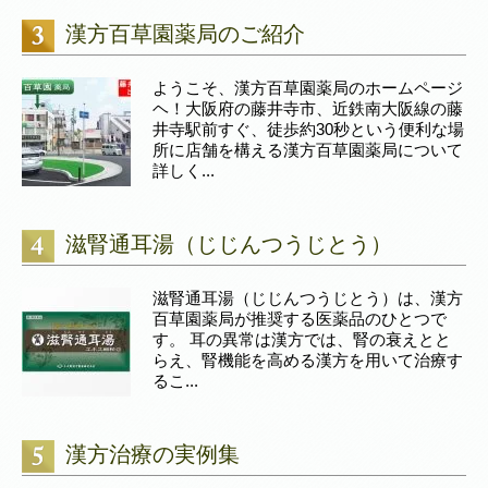
漢方百草園薬局のご紹介
ようこそ、漢方百草園薬局のホームページ
ヘ！大阪府の藤井寺市、近鉄南大阪線の藤
井寺駅前すぐ、徒歩約30秒という便利な場
所に店舗を構える漢方百草園薬局について
詳しく...
滋腎通耳湯（じじんつうじとう）
滋腎通耳湯（じじんつうじとう）は、漢方
百草園薬局が推奨する医薬品のひとつで
す。 耳の異常は漢方では、腎の衰えとと
らえ、腎機能を高める漢方を用いて治療す
るこ...
漢方治療の実例集