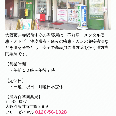
大阪藤井寺駅前すぐの当薬局は、不妊症・メンタル疾
患・アトピー性皮膚炎・痛みの疾患・ガンの免疫療法な
どを得意分野とし、安全で高品質の漢方薬を扱う漢方専
門薬局です。
【営業時間】
・午前１０時～午後７時
【定休日】
・日曜、祝日、月曜日不定休
【漢方百草園薬局】
〒583-0027
大阪府藤井寺市岡2-8-9
0120-56-1328
フリーダイヤル