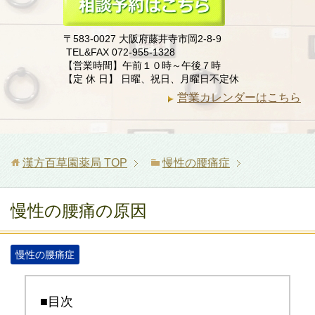
〒583-0027 大阪府藤井寺市岡2-8-9
TEL&FAX 072-955-1328
【営業時間】午前１０時～午後７時
【定 休 日】 日曜、祝日、月曜日不定休
営業カレンダーはこちら
漢方百草園薬局
TOP
慢性の腰痛症
慢性の腰痛の原因
慢性の腰痛症
■目次