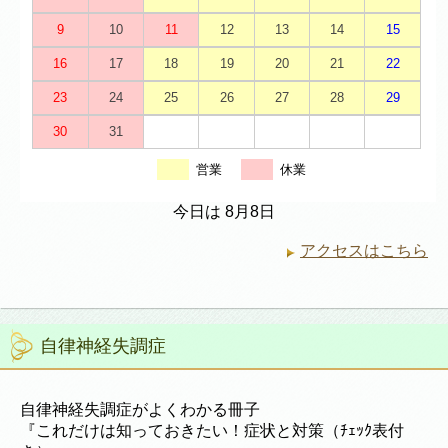
9
10
11
12
13
14
15
16
17
18
19
20
21
22
23
24
25
26
27
28
29
30
31
営業
休業
今日は 8月8日
アクセスはこちら
自律神経失調症
自律神経失調症がよくわかる冊子
『これだけは知っておきたい！症状と対策（ﾁｪｯｸ表付