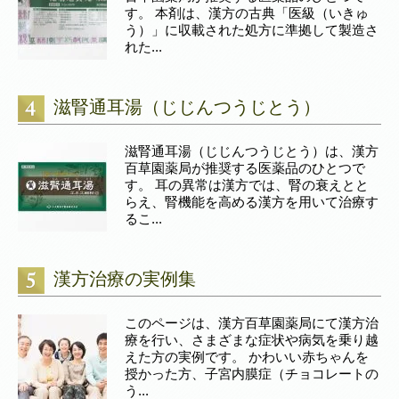
す。 本剤は、漢方の古典「医級（いきゅ
う）」に収載された処方に準拠して製造さ
れた...
滋腎通耳湯（じじんつうじとう）
滋腎通耳湯（じじんつうじとう）は、漢方
百草園薬局が推奨する医薬品のひとつで
す。 耳の異常は漢方では、腎の衰えとと
らえ、腎機能を高める漢方を用いて治療す
るこ...
漢方治療の実例集
このページは、漢方百草園薬局にて漢方治
療を行い、さまざまな症状や病気を乗り越
えた方の実例です。 かわいい赤ちゃんを
授かった方、子宮内膜症（チョコレートの
う...