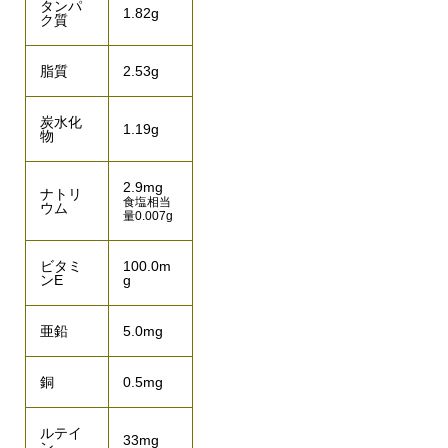
タンパ
1.82g
ク質
脂質
2.53g
炭水化
1.19g
物
2.9mg
ナトリ
食塩相当
ウム
量0.007g
ビタミ
100.0m
ンE
g
亜鉛
5.0mg
銅
0.5mg
ルテイ
33mg
ン