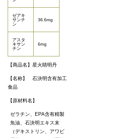
ゼアキ
サンチ
36.6mg
ン
アスタ
キサン
6mg
チン
【商品名】星火睛明丹
【名称】 石決明含有加工
食品
【原材料名】
ゼラチン、EPA含有精製
魚油、石決明エキス末
（デキストリン、アワビ