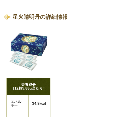
星火睛明丹の詳細情報
栄養成分
［12粒5.88g当たり］
エネル
34.9kcal
ギー