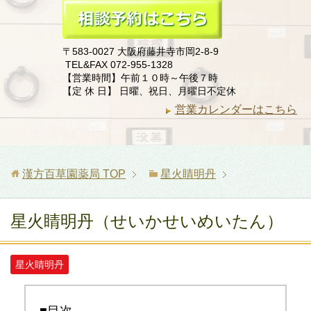
〒583-0027 大阪府藤井寺市岡2-8-9
TEL&FAX 072-955-1328
【営業時間】午前１０時～午後７時
【定 休 日】 日曜、祝日、月曜日不定休
営業カレンダーはこちら
漢方百草園薬局
TOP
星火睛明丹
星火睛明丹（せいかせいめいたん）
星火睛明丹
■目次