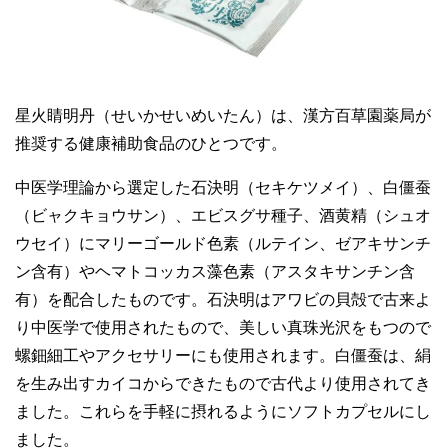
星火睛明丹（せいかせいめいたん）は、漢方百草園薬局が
推奨する健康補助食品のひとつです。
中医学理論から選定した石決明（セキケツメイ）、白僵蚕
（ビャクキョウサン）、エビスグサ種子、酒黄精（シュオ
ウセイ）にマリーゴールド色素（ルテイン、ゼアキサンチ
ン含有）やヘマトコッカス藻色素（アスタキサンチン含
有）を配合したものです。石決明はアワビの貝殻で古来よ
り中医学で使用されたもので、美しい真珠光沢をもつので
螺鈿細工やアクセサリーにも使用されます。白僵蚕は、絹
を生み出すカイコからできたもので古代より使用されてき
ました。これらを手軽に摂れるようにソフトカプセルにし
ました。