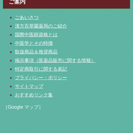
ご案内
ごあいさつ
漢方百草園薬局のご紹介
国際中医師資格とは
中医学とその特徴
取扱商品＆推奨商品
掲示事項（医薬品販売に関する情報）
特定商取引に関する表記
プライバシー・ポリシー
サイトマップ
おすすめリンク集
［Google マップ］