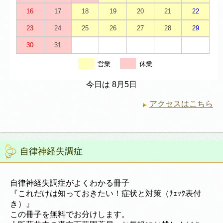
16
17
18
19
20
21
22
23
24
25
26
27
28
29
30
31
営業
休業
今日は 8月5日
アクセスはこちら
自律神経失調症
自律神経失調症がよくわかる冊子
『これだけは知っておきたい！症状と対策（ﾁｪｯｸ表付
き）』
この冊子を無料でお分けします。