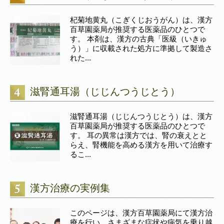
杞菊地黄丸（こぎくじおうがん）は、漢方
百草園薬局が推奨する医薬品のひとつで
す。 本剤は、漢方の古典「医級（いきゅ
う）」に収載された処方に準拠して製造さ
れた...
滋腎通耳湯（じじんつうじとう）
滋腎通耳湯（じじんつうじとう）は、漢方
百草園薬局が推奨する医薬品のひとつで
す。 耳の異常は漢方では、腎の衰えとと
らえ、腎機能を高める漢方を用いて治療す
るこ...
漢方治療の実例集
このページは、漢方百草園薬局にて漢方治
療を行い、さまざまな症状や病気を乗り越