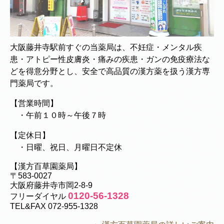
大阪藤井寺駅前すぐの当薬局は、不妊症・メンタル疾
患・アトピー性皮膚炎・痛みの疾患・ガンの免疫療法な
どを得意分野とし、安全で高品質の漢方薬を扱う漢方専
門薬局です。
【営業時間】
・午前１０時～午後７時
【定休日】
・日曜、祝日、月曜日不定休
【漢方百草園薬局】
〒583-0027
大阪府藤井寺市岡2-8-9
0120-56-1328
フリーダイヤル
TEL&FAX 072-955-1328