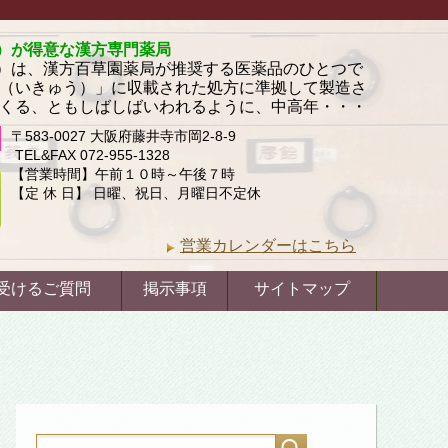
）が得意な漢方専門薬局
）は、漢方百草園薬局が推奨する医薬品のひとつで
級（いきゅう）」に収載された処方に準拠して製造さ
らくる、ともしばしばいわれるように、中高年・・・
〒583-0027 大阪府藤井寺市岡2-8-9
TEL&FAX 072-955-1328
【営業時間】午前１０時～午後７時
【定 休 日】 日曜、祝日、月曜日不定休
営業カレンダーはこちら
受けるご質問
掲示事項
サイトマップ