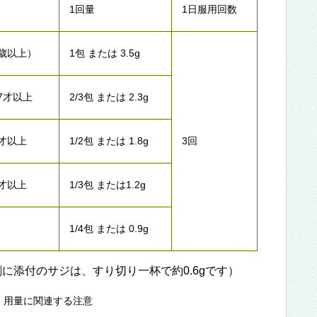
1回量
1日服用回数
5歳以上）
1包 または 3.5g
7才以上
2/3包 または 2.3g
4才以上
1/2包 または 1.8g
3回
2才以上
1/3包 または1.2g
1/4包 または 0.9g
に添付のサジは、すり切り一杯で約0.6gです）
・用量に関連する注意