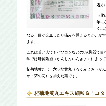
処方
老化
年に
く出
なる、目が充血したり痛みを覚えるとか、かす
ます。
これは若い人でもパソコンなどのOA機器で目
学では肝腎陰虚（かんじんいんきょ）によって
杞菊地黄丸は、六味地黄丸（ろくみじおうがん
か：菊の花）を加えた薬です。
杞菊地黄丸エキス細粒Ｇ「コタ