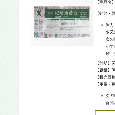
【商品名
【効能・
体力
少又
次の
かす
難、
【分類】第
【容量】90包
【販売価格】
【用量・
次の
食間