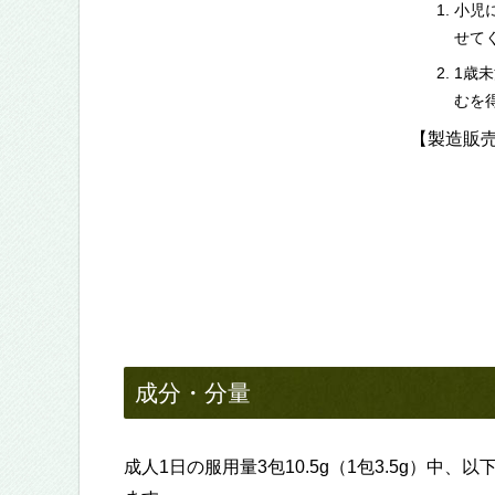
小児
せて
1歳
むを
【製造販
成分・分量
成人1日の服用量3包10.5g（1包3.5g）中