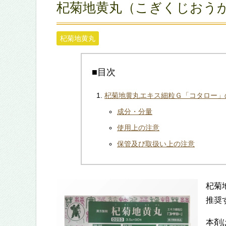
杞菊地黄丸（こぎくじおう
杞菊地黄丸
■目次
杞菊地黄丸エキス細粒Ｇ「コタロー」
成分・分量
使用上の注意
保管及び取扱い上の注意
杞菊
推奨
本剤