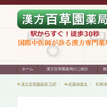
ホーム
漢方百草園薬局のご紹介
推
漢方百草園薬局
TOP
杞菊地黄丸
杞菊