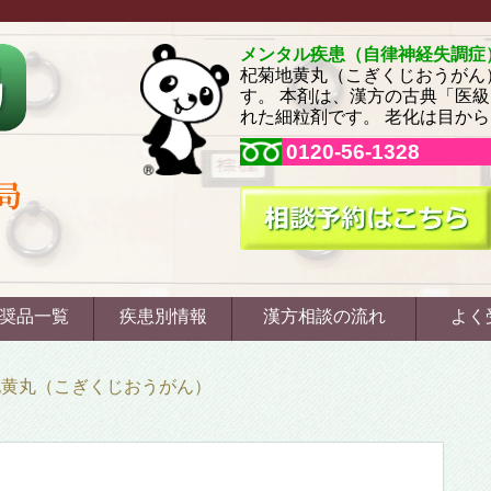
メンタル疾患（自律神経失調症
杞菊地黄丸（こぎくじおうがん
す。 本剤は、漢方の古典「医
れた細粒剤です。 老化は目か
0120-56-1328
奨品一覧
疾患別情報
漢方相談の流れ
よく
地黄丸（こぎくじおうがん）