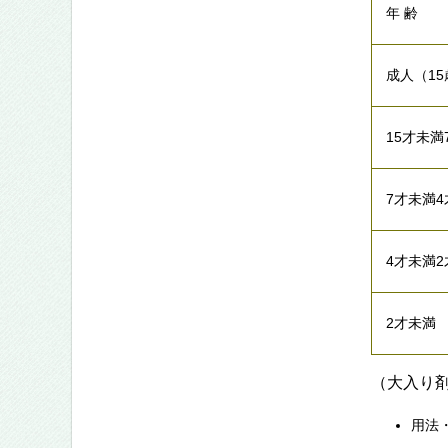
年 齢
成人（1
15才未満
7才未満
4才未満
2才未満
（大入り剤
用法