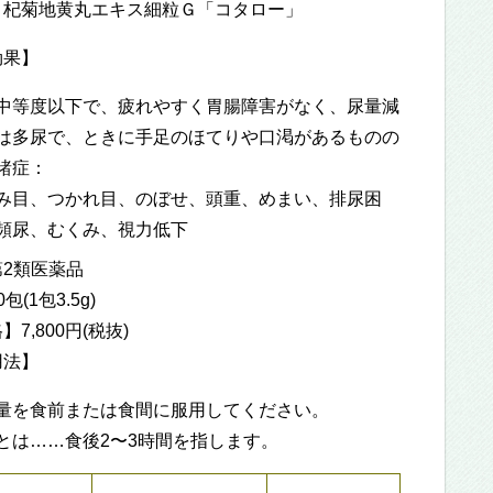
】杞菊地黄丸エキス細粒Ｇ「コタロー」
効果】
中等度以下で、疲れやすく胃腸障害がなく、尿量減
は多尿で、ときに手足のほてりや口渇があるものの
諸症：
み目、つかれ目、のぼせ、頭重、めまい、排尿困
頻尿、むくみ、視力低下
2類医薬品
(1包3.5g)
7,800円(税抜)
用法】
量を食前または食間に服用してください。
とは……食後2〜3時間を指します。