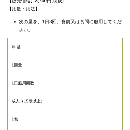
【販売価格】8,740円(税抜)
【用量・用法】
次の量を、1日3回、食前又は食間に服用してくだ
さい。
年 齢
1回量
1日服用回数
成人（15歳以上）
1包