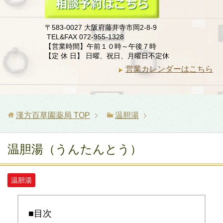
〒583-0027 大阪府藤井寺市岡2-8-9
TEL&FAX 072-955-1328
【営業時間】午前１０時～午後７時
【定 休 日】 日曜、祝日、月曜日不定休
営業カレンダーはこちら
漢方百草園薬局
TOP
温胆湯
温胆湯（うんたんとう）
温胆湯
■目次