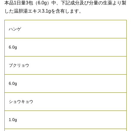
本品1日量3包（6.0g）中、下記成分及び分量の生薬より製
した温胆湯エキス3.1gを含有します。
ハンゲ
6.0g
ブクリョウ
6.0g
ショウキョウ
1.0g