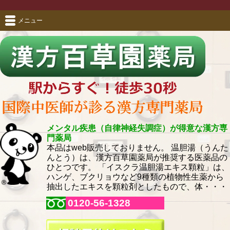
メニュー
メンタル疾患（自律神経失調症）が得意な漢方専
門薬局
本品はweb販売しておりません。 温胆湯（うんた
んとう）は、漢方百草園薬局が推奨する医薬品の
ひとつです。 「イスクラ温胆湯エキス顆粒」は、
ハンゲ、ブクリョウなど9種類の植物性生薬から
抽出したエキスを顆粒剤としたもので、体・・・
0120-56-1328