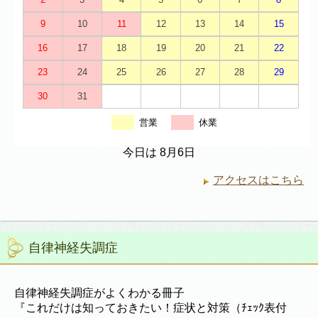
9
10
11
12
13
14
15
16
17
18
19
20
21
22
23
24
25
26
27
28
29
30
31
営業
休業
今日は 8月6日
アクセスはこちら
自律神経失調症
自律神経失調症がよくわかる冊子
『これだけは知っておきたい！症状と対策（ﾁｪｯｸ表付