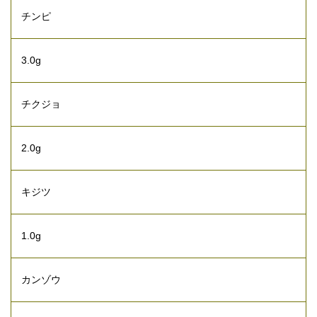
チンピ
3.0g
チクジョ
2.0g
キジツ
1.0g
カンゾウ