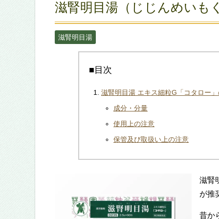
滋腎明目湯（じじんめいも
滋腎明目湯
■目次
滋腎明目湯 エキス細粒G「コタロー
成分・分量
使用上の注意
保管及び取扱い上の注意
滋腎
が推
昔か