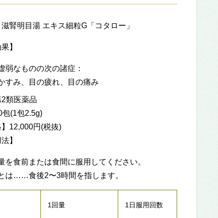
滋腎明目湯 エキス細粒G「コタロー」
効果】
虚弱なものの次の諸症：
かすみ、目の疲れ、目の痛み
2類医薬品
(1包2.5g)
12,000円(税抜)
用法】
量を食前または食間に服用してください。
とは……食後2〜3時間を指します。
1回量
1日服用回数