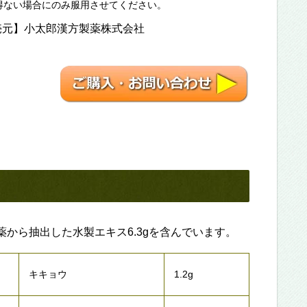
得ない場合にのみ服用させてください。
売元】小太郎漢方製薬株式会社
生薬から抽出した水製エキス6.3gを含んでいます。
キキョウ
1.2g