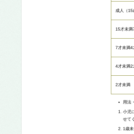
成人（1
15才未満
7才未満
4才未満
2才未満
用法
小児
せて
1歳