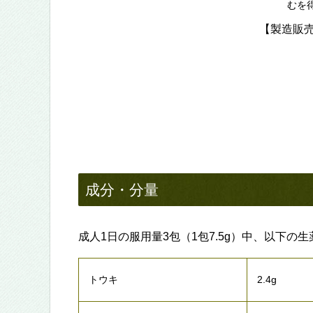
むを
【製造販
成分・分量
成人1日の服用量3包（1包7.5g）中、以下の
トウキ
2.4g