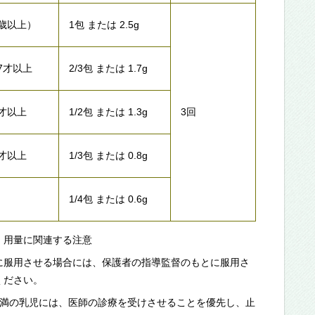
5歳以上）
1包 または 2.5g
7才以上
2/3包 または 1.7g
4才以上
1/2包 または 1.3g
3回
2才以上
1/3包 または 0.8g
1/4包 または 0.6g
・用量に関連する注意
に服用させる場合には、保護者の指導監督のもとに服用さ
ください。
未満の乳児には、医師の診療を受けさせることを優先し、止