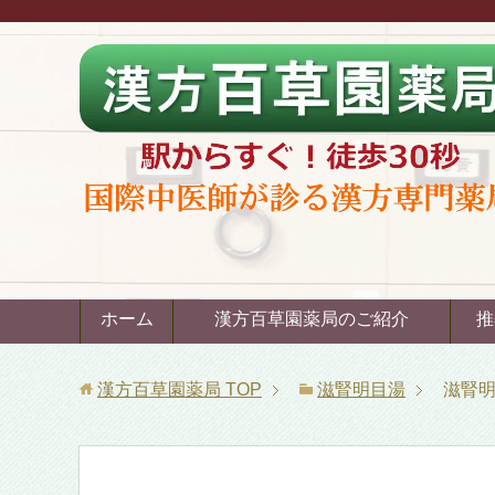
ホーム
漢方百草園薬局のご紹介
推
漢方百草園薬局
TOP
滋腎明目湯
滋腎