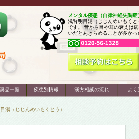
メンタル疾患（自律神経失調症
滋腎明目湯（じじんめいもくと
です。 昔から目や耳の衰えは
いだとあきらめることが多かっ
0120-56-1328
奨品一覧
疾患別情報
漢方相談の流れ
よく
明目湯（じじんめいもくとう）