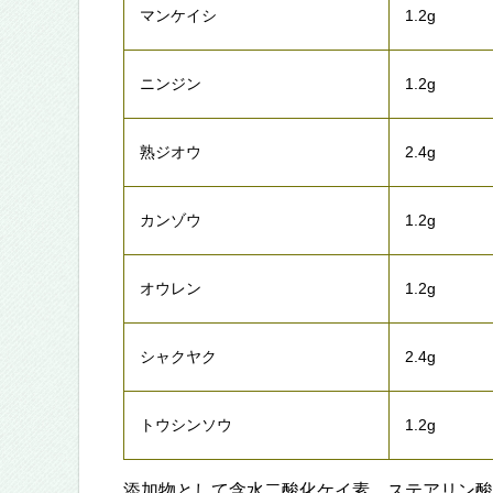
マンケイシ
1.2g
ニンジン
1.2g
熟ジオウ
2.4g
カンゾウ
1.2g
オウレン
1.2g
シャクヤク
2.4g
トウシンソウ
1.2g
添加物として含水二酸化ケイ素、ステアリン酸