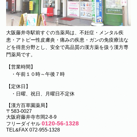
大阪藤井寺駅前すぐの当薬局は、不妊症・メンタル疾
患・アトピー性皮膚炎・痛みの疾患・ガンの免疫療法な
どを得意分野とし、安全で高品質の漢方薬を扱う漢方専
門薬局です。
【営業時間】
・午前１０時～午後７時
【定休日】
・日曜、祝日、月曜日不定休
【漢方百草園薬局】
〒583-0027
大阪府藤井寺市岡2-8-9
0120-56-1328
フリーダイヤル
TEL&FAX 072-955-1328