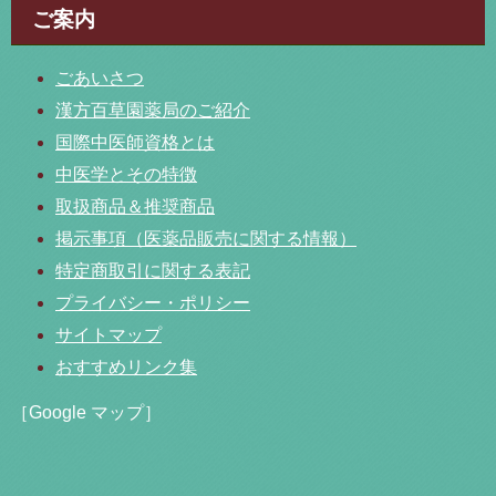
ご案内
ごあいさつ
漢方百草園薬局のご紹介
国際中医師資格とは
中医学とその特徴
取扱商品＆推奨商品
掲示事項（医薬品販売に関する情報）
特定商取引に関する表記
プライバシー・ポリシー
サイトマップ
おすすめリンク集
［Google マップ］