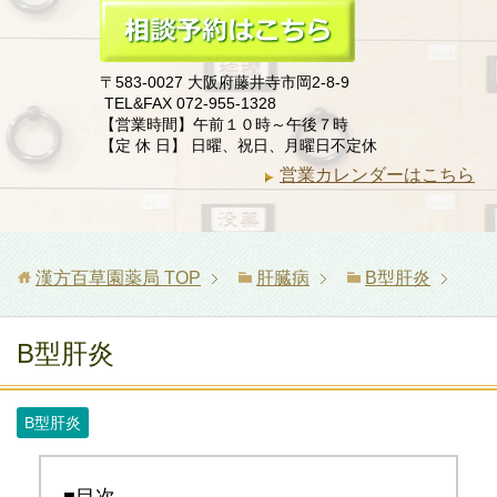
〒583-0027 大阪府藤井寺市岡2-8-9
TEL&FAX 072-955-1328
【営業時間】午前１０時～午後７時
【定 休 日】 日曜、祝日、月曜日不定休
営業カレンダーはこちら
漢方百草園薬局
TOP
肝臓病
B型肝炎
B型肝炎
B型肝炎
■目次