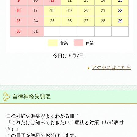
9
10
11
12
13
14
15
16
17
18
19
20
21
22
23
24
25
26
27
28
29
30
31
営業
休業
今日は 8月7日
アクセスはこちら
自律神経失調症
自律神経失調症がよくわかる冊子
『これだけは知っておきたい！症状と対策（ﾁｪｯｸ表付
き）』
この冊子を無料でお分けします。