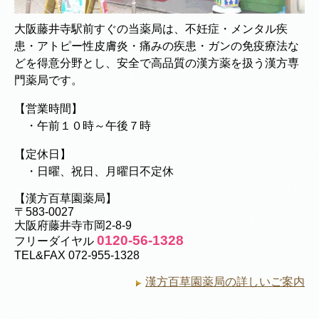
大阪藤井寺駅前すぐの当薬局は、不妊症・メンタル疾
患・アトピー性皮膚炎・痛みの疾患・ガンの免疫療法な
どを得意分野とし、安全で高品質の漢方薬を扱う漢方専
門薬局です。
【営業時間】
・午前１０時～午後７時
【定休日】
・日曜、祝日、月曜日不定休
【漢方百草園薬局】
〒583-0027
大阪府藤井寺市岡2-8-9
0120-56-1328
フリーダイヤル
TEL&FAX 072-955-1328
漢方百草園薬局の詳しいご案内