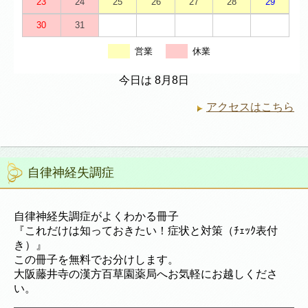
23
24
25
26
27
28
29
30
31
営業
休業
今日は 8月8日
アクセスはこちら
自律神経失調症
自律神経失調症がよくわかる冊子
『これだけは知っておきたい！症状と対策（ﾁｪｯｸ表付
き）』
この冊子を無料でお分けします。
大阪藤井寺の漢方百草園薬局へお気軽にお越しくださ
い。