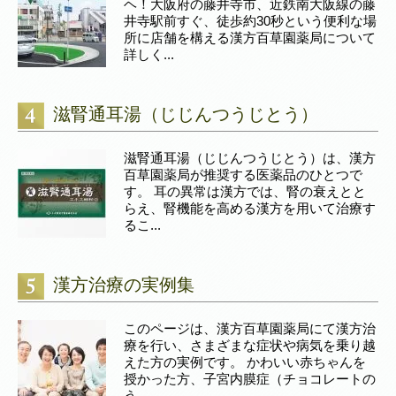
ヘ！大阪府の藤井寺市、近鉄南大阪線の藤
井寺駅前すぐ、徒歩約30秒という便利な場
所に店舗を構える漢方百草園薬局について
詳しく...
滋腎通耳湯（じじんつうじとう）
滋腎通耳湯（じじんつうじとう）は、漢方
百草園薬局が推奨する医薬品のひとつで
す。 耳の異常は漢方では、腎の衰えとと
らえ、腎機能を高める漢方を用いて治療す
るこ...
漢方治療の実例集
このページは、漢方百草園薬局にて漢方治
療を行い、さまざまな症状や病気を乗り越
えた方の実例です。 かわいい赤ちゃんを
授かった方、子宮内膜症（チョコレートの
う...