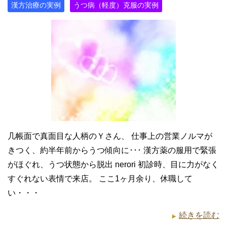
漢方治療の実例
うつ病（軽度）克服の実例
几帳面で真面目な人柄のＹさん、 仕事上の営業ノルマが
きつく、約半年前からうつ傾向に･･･ 漢方薬の服用で緊張
がほぐれ、うつ状態から脱出 nerori 初診時、目に力がなく
すぐれない表情で来店。 ここ1ヶ月余り、休職して
い・・・
続きを読む