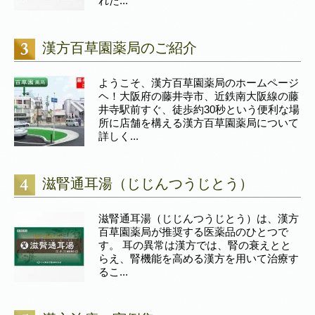
れた...
漢方百草園薬局のご紹介
ようこそ、漢方百草園薬局のホームページ
ヘ！大阪府の藤井寺市、近鉄南大阪線の藤
井寺駅前すぐ、徒歩約30秒という便利な場
所に店舗を構える漢方百草園薬局について
詳しく...
滋腎通耳湯（じじんつうじとう）
滋腎通耳湯（じじんつうじとう）は、漢方
百草園薬局が推奨する医薬品のひとつで
す。 耳の異常は漢方では、腎の衰えとと
らえ、腎機能を高める漢方を用いて治療す
るこ...