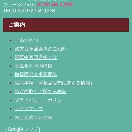
0120-56-1328
フリーダイヤル
TEL&FAX 072-955-1328
ご案内
ごあいさつ
漢方百草園薬局のご紹介
国際中医師資格とは
中医学とその特徴
取扱商品＆推奨商品
掲示事項（医薬品販売に関する情報）
特定商取引に関する表記
プライバシー・ポリシー
サイトマップ
おすすめリンク集
［Google マップ］