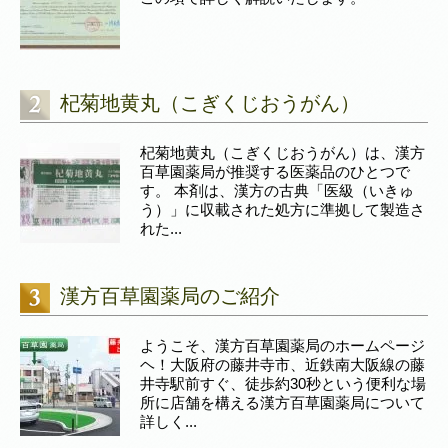
杞菊地黄丸（こぎくじおうがん）
杞菊地黄丸（こぎくじおうがん）は、漢方
百草園薬局が推奨する医薬品のひとつで
す。 本剤は、漢方の古典「医級（いきゅ
う）」に収載された処方に準拠して製造さ
れた...
漢方百草園薬局のご紹介
ようこそ、漢方百草園薬局のホームページ
ヘ！大阪府の藤井寺市、近鉄南大阪線の藤
井寺駅前すぐ、徒歩約30秒という便利な場
所に店舗を構える漢方百草園薬局について
詳しく...