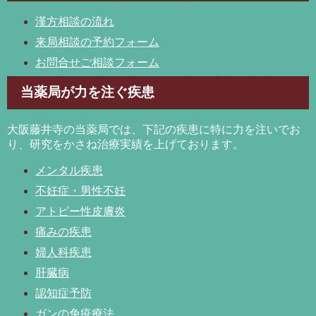
漢方相談の流れ
来局相談の予約フォーム
お問合せご相談フォーム
当薬局が力を注ぐ疾患
大阪藤井寺の当薬局では、下記の疾患に特に力を注いでお
り、研究をかさね治療実績を上げております。
メンタル疾患
不妊症・男性不妊
アトピー性皮膚炎
痛みの疾患
婦人科疾患
肝臓病
認知症予防
ガンの免疫療法