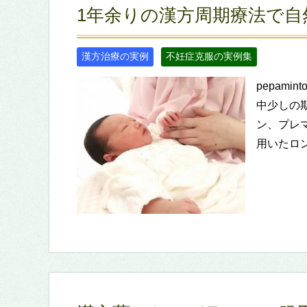
1年余りの漢方周期療法で自
漢方治療の実例
不妊症克服の実例集
pepam
中少しの
ン、プレ
用いたロ