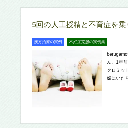
5回の人工授精と不育症を乗
漢方治療の実例
不妊症克服の実例集
berug
ん。1年
クロミッド
娠にいた