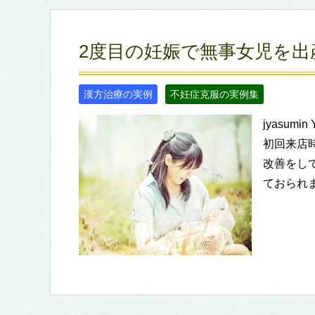
2度目の妊娠で無事女児を出
漢方治療の実例
不妊症克服の実例集
jyasu
初回来店
改善をし
ておられま