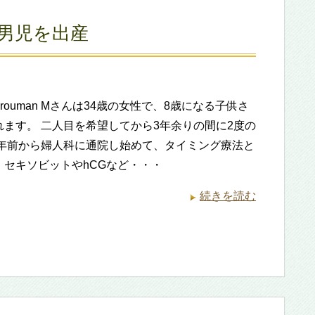
男児を出産
irurouman Mさんは34歳の女性で、8歳になる子供さ
れます。 二人目を希望してから3年余りの間に2度の
半年前から婦人科に通院し始めて、タイミング療法と
、セキソビットやhCGなど・・・
続きを読む