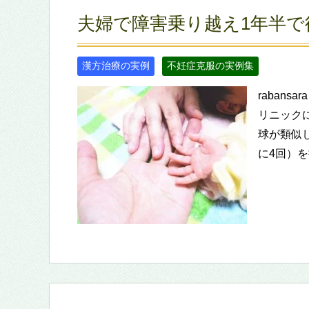
夫婦で障害乗り越え1年半
漢方治療の実例
不妊症克服の実例集
raban
リニック
球が類似
に4回）