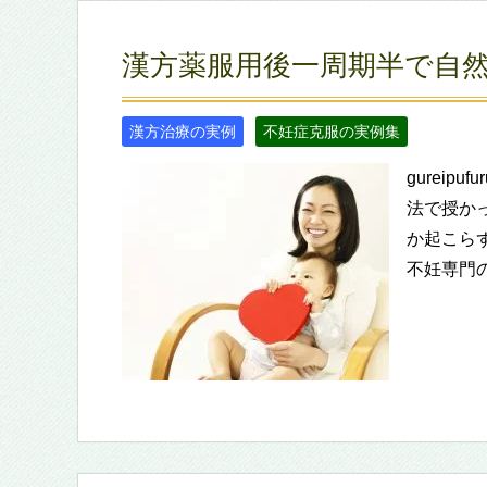
漢方薬服用後一周期半で自
漢方治療の実例
不妊症克服の実例集
gureip
法で授か
か起こら
不妊専門