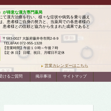
）が得意な漢方専門薬局
にて漢方治療を行い、様々な症状や病気を乗り越え
は、患者様ご自身の努力と、当薬局での各患者様の
、患者様との信頼と協力から生まれた成果であると
〒583-0027 大阪府藤井寺市岡2-8-9
TEL&FAX 072-955-1328
【営業時間】午前１０時～午後７時
【定 休 日】 日曜、祝日、月曜日不定休
営業カレンダーはこちら
受けるご質問
掲示事項
サイトマップ