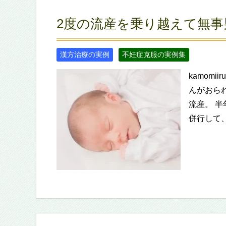
2度の流産を乗り越えて無事
漢方治療の実例
不妊症克服の実例集
kamomi
んがおら
流産。 
併行して