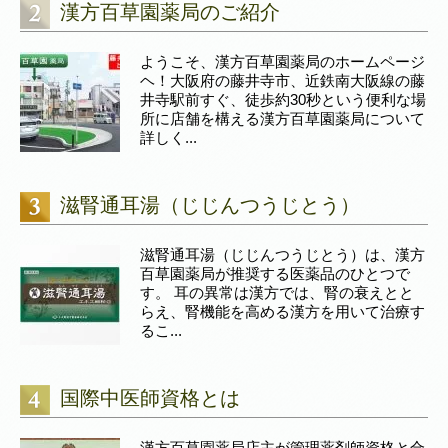
漢方百草園薬局のご紹介
ようこそ、漢方百草園薬局のホームページ
ヘ！大阪府の藤井寺市、近鉄南大阪線の藤
井寺駅前すぐ、徒歩約30秒という便利な場
所に店舗を構える漢方百草園薬局について
詳しく...
滋腎通耳湯（じじんつうじとう）
滋腎通耳湯（じじんつうじとう）は、漢方
百草園薬局が推奨する医薬品のひとつで
す。 耳の異常は漢方では、腎の衰えとと
らえ、腎機能を高める漢方を用いて治療す
るこ...
国際中医師資格とは
漢方百草園薬局店主が管理薬剤師資格と合