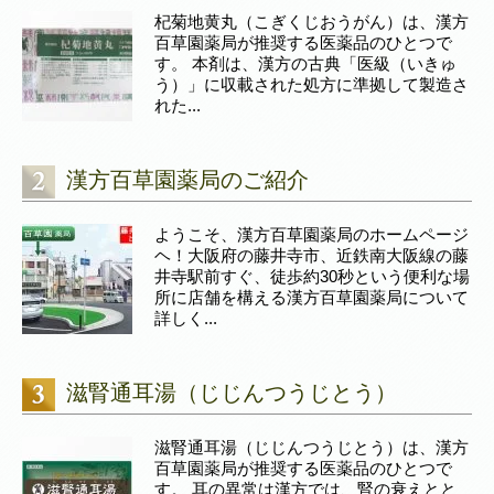
杞菊地黄丸（こぎくじおうがん）は、漢方
百草園薬局が推奨する医薬品のひとつで
す。 本剤は、漢方の古典「医級（いきゅ
う）」に収載された処方に準拠して製造さ
れた...
漢方百草園薬局のご紹介
ようこそ、漢方百草園薬局のホームページ
ヘ！大阪府の藤井寺市、近鉄南大阪線の藤
井寺駅前すぐ、徒歩約30秒という便利な場
所に店舗を構える漢方百草園薬局について
詳しく...
滋腎通耳湯（じじんつうじとう）
滋腎通耳湯（じじんつうじとう）は、漢方
百草園薬局が推奨する医薬品のひとつで
す。 耳の異常は漢方では、腎の衰えとと