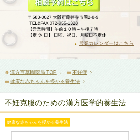
〒583-0027 大阪府藤井寺市岡2-8-9
TEL&FAX 072-955-1328
【営業時間】午前１０時～午後７時
【定 休 日】 日曜、祝日、月曜日不定休
営業カレンダーはこちら
漢方百草園薬局
TOP
不妊症
健康な赤ちゃんを授かる養生法
不妊克服のための漢方医学的養生法
健康な赤ちゃんを授かる養生法