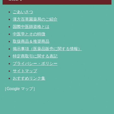
ごあいさつ
漢方百草園薬局のご紹介
国際中医師資格とは
中医学とその特徴
取扱商品＆推奨商品
掲示事項（医薬品販売に関する情報）
特定商取引に関する表記
プライバシー・ポリシー
サイトマップ
おすすめリンク集
［Google マップ］