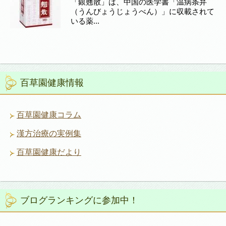
「銀翹散」は、中国の医学書「温病条弁
（うんびょうじょうべん）」に収載されて
いる薬...
百草園健康情報
百草園健康コラム
漢方治療の実例集
百草園健康だより
ブログランキングに参加中！