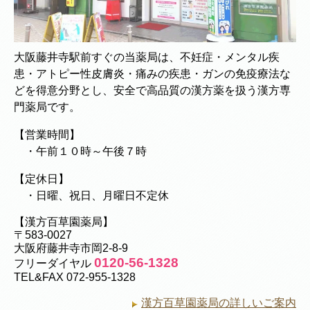
大阪藤井寺駅前すぐの当薬局は、不妊症・メンタル疾
患・アトピー性皮膚炎・痛みの疾患・ガンの免疫療法な
どを得意分野とし、安全で高品質の漢方薬を扱う漢方専
門薬局です。
【営業時間】
・午前１０時～午後７時
【定休日】
・日曜、祝日、月曜日不定休
【漢方百草園薬局】
〒583-0027
大阪府藤井寺市岡2-8-9
0120-56-1328
フリーダイヤル
TEL&FAX 072-955-1328
漢方百草園薬局の詳しいご案内