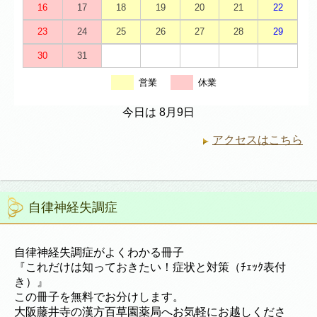
16
17
18
19
20
21
22
23
24
25
26
27
28
29
30
31
営業
休業
今日は 8月9日
アクセスはこちら
自律神経失調症
自律神経失調症がよくわかる冊子
『これだけは知っておきたい！症状と対策（ﾁｪｯｸ表付
き）』
この冊子を無料でお分けします。
大阪藤井寺の漢方百草園薬局へお気軽にお越しくださ