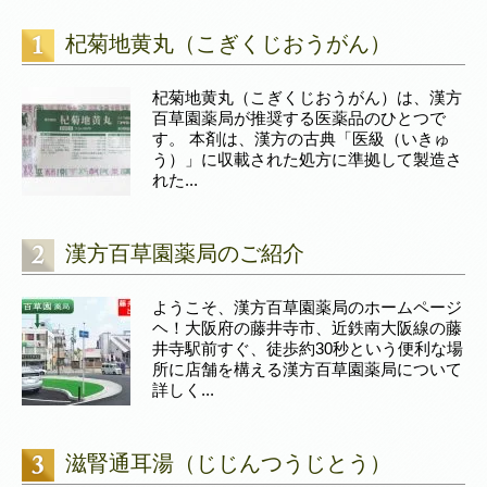
杞菊地黄丸（こぎくじおうがん）
杞菊地黄丸（こぎくじおうがん）は、漢方
百草園薬局が推奨する医薬品のひとつで
す。 本剤は、漢方の古典「医級（いきゅ
う）」に収載された処方に準拠して製造さ
れた...
漢方百草園薬局のご紹介
ようこそ、漢方百草園薬局のホームページ
ヘ！大阪府の藤井寺市、近鉄南大阪線の藤
井寺駅前すぐ、徒歩約30秒という便利な場
所に店舗を構える漢方百草園薬局について
詳しく...
滋腎通耳湯（じじんつうじとう）